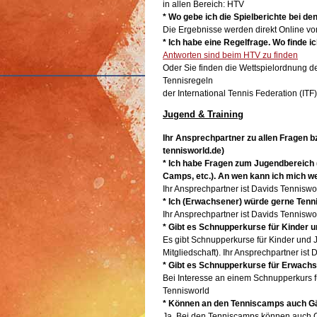
in allen Bereich: HTV
* Wo gebe ich die Spielberichte bei d
Die Ergebnisse werden direkt Online 
* Ich habe eine Regelfrage. Wo finde 
Antworten sind beim HTV zu finden
Oder Sie finden die Wettspielordnung d
Tennisregeln
der International Tennis Federation (ITF
Jugend & Training
Ihr Ansprechpartner zu allen Fragen bzg
tennisworld.de)
* Ich habe Fragen zum Jugendbereich 
Camps, etc.). An wen kann ich mich 
Ihr Ansprechpartner ist Davids Tenniswo
* Ich (Erwachsener) würde gerne Ten
Ihr Ansprechpartner ist Davids Tenniswo
* Gibt es Schnupperkurse für Kinder 
Es gibt Schnupperkurse für Kinder und J
Mitgliedschaft). Ihr Ansprechpartner ist
* Gibt es Schnupperkurse für Erwach
Bei Interesse an einem Schnupperkurs f
Tennisworld
* Können an den Tenniscamps auch G
Ja. Bei den Tenniscamps können auch G