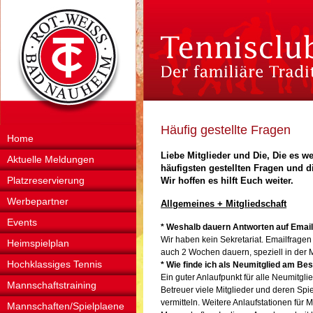
Häufig gestellte Fragen
Home
Liebe Mitglieder und Die, Die es we
Aktuelle Meldungen
häufigsten gestellten Fragen und 
Platzreservierung
Wir hoffen es hilft Euch weiter.
Werbepartner
Allgemeines + Mitgliedschaft
Events
* Weshalb dauern Antworten auf Emai
Wir haben kein Sekretariat. Emailfrag
Heimspielplan
auch 2 Wochen dauern, speziell in der 
Hochklassiges Tennis
* Wie finde ich als Neumitglied am Be
Ein guter Anlaufpunkt für alle Neumitglie
Mannschaftstraining
Betreuer viele Mitglieder und deren Spi
vermitteln. Weitere Anlaufstationen für 
Mannschaften/Spielplaene