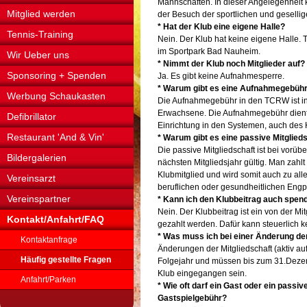
Mannschaften. In dieser Angelegenheit k
Mitglied werden
der Besuch der sportlichen und geselli
* Hat der Klub eine eigene Halle?
Tennis-Training
Nein. Der Klub hat keine eigene Halle. 
im Sportpark Bad Nauheim.
Wir Ueber uns
* Nimmt der Klub noch Mitglieder auf?
Sponsoring + Spenden
Ja. Es gibt keine Aufnahmesperre.
* Warum gibt es eine Aufnahmegebühr 
Werbung Schaukasten
Die Aufnahmegebühr in den TCRW ist in 
Erwachsene. Die Aufnahmegebühr dient
Defibrillator
Einrichtung in den Systemen, auch des
Restaurant 'And & Vin'
* Warum gibt es eine passive Mitglied
Die passive Mitgliedschaft ist bei vorü
Bildergalerien
nächsten Mitgliedsjahr gültig. Man zahlt
Klubmitglied und wird somit auch zu al
Vereinsarzt
beruflichen oder gesundheitlichen Engpä
Vereinspartner
* Kann ich den Klubbeitrag auch spen
Nein. Der Klubbeitrag ist ein von der M
Kontakt/Anfahrt/FAQ
gezahlt werden. Dafür kann steuerlich
* Was muss ich bei einer Änderung de
Kontaktanfrage
Änderungen der Mitgliedschaft (aktiv au
Häufig gestellte Fragen
Folgejahr und müssen bis zum 31.Dezemb
Klub eingegangen sein.
Anfahrt/Parken
* Wie oft darf ein Gast oder ein passiv
Gastspielgebühr?