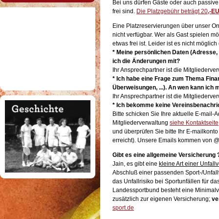
Bei uns dürfen Gäste oder auch passive 
frei sind.
Die Platzgebühr beträgt 20
,-E
Eine Platzreservierungen über unser On
nicht verfügbar. Wer als Gast spielen 
etwas frei ist. Leider ist es nicht mögli
* Meine persönlichen Daten (Adresse, 
ich die Änderungen mit?
Ihr Ansprechpartner ist die Mitgliederv
* Ich habe eine Frage zum Thema Fin
Überweisungen, ...). An wen kann ich
Ihr Ansprechpartner ist die Mitgliederv
* Ich bekomme keine Vereinsbenachr
Bitte schicken Sie Ihre aktuelle E-mail-
Mitgliederverwaltung
siehe Kontaktseite
und überprüfen Sie bitte Ihr E-mailkont
erreicht). Unsere Emails kommen von 
Gibt es eine allgemeine Versicherung 
Jain, es gibt eine
kleine Art einer Unfall
Abschluß einer passenden Sport-/Unfallv
das Unfallrisiko bei Sportunfällen für da
Landessportbund besteht eine Minimalver
zusätzlich zur eigenen Versicherung;
ve
sport.de