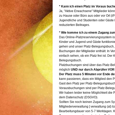
* Kann ich einen Platz im Voraus buch
Ja, "Aktive Erwachsene" Mitglieder kö
zu Hause oder Büro aus oder vor Ort (iP
Jugendliche und Studenten oder Gäst
reduzierten Beitrages.
* Wie komme ich zu einem Zugang zu
Das Online-Platzreservierungssystem ist
Kinder und Jugend und Gäste funktionie
gehen und unser Platz-Belegungsbuch, d
Buchungen der Mitglieder enthält. In V
einfach sehen, ob ein Platz frei ist. De
Belegungsbuch.
Platzbuchungen sind über das Platz-B
möglich
UND nur durch Abprüfen VOR 
Der Platz muss 5 Minuten vor Ende d
kann passieren, dass ein Mitglied den P
Gast den Platz per Platz-Belegungsbuch 
Vorausbuchungen sind per Platz-Belegu
Wir haben leider keine Möglichkeit die 
dem Datenschutz (DSGVO).
Sollten Sie noch keinen Zugang zum Sys
Mitgliederverwaltung [ verwaltung (at) 
Bearbeitungdauer von 5-7 Werktagen. 