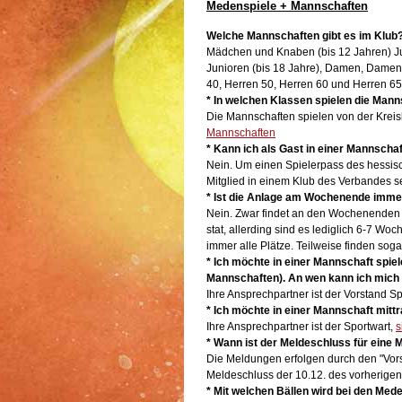
Medenspiele + Mannschaften
Welche Mannschaften gibt es im Klub
Mädchen und Knaben (bis 12 Jahren) Jun
Junioren (bis 18 Jahre), Damen, Damen
40, Herren 50, Herren 60 und Herren 6
* In welchen Klassen spielen die Man
Die Mannschaften spielen von der Kreis
Mannschaften
* Kann ich als Gast in einer Mannschaf
Nein. Um einen Spielerpass des hess
Mitglied in einem Klub des Verbandes s
* Ist die Anlage am Wochenende immer
Nein. Zwar findet an den Wochenenden 
stat, allerding sind es lediglich 6-7 W
immer alle Plätze. Teilweise finden soga
* Ich möchte in einer Mannschaft spi
Mannschaften). An wen kann ich mic
Ihre Ansprechpartner ist der Vorstand S
* Ich möchte in einer Mannschaft mit
Ihre Ansprechpartner ist der Sportwart,
s
* Wann ist der Meldeschluss für eine
Die Meldungen erfolgen durch den "Vor
Meldeschluss der 10.12. des vorherigen
* Mit welchen Bällen wird bei den Med