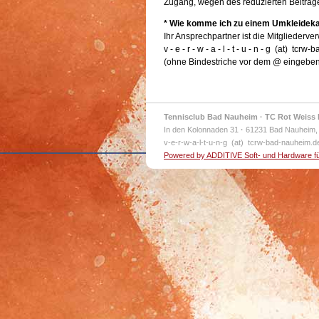
Zugang, wegen des reduzierten Beitrag
* Wie komme ich zu einem Umkleidek
Ihr Ansprechpartner ist die Mitgliederve
v - e - r - w - a - l - t - u - n - g (at) tc
(ohne Bindestriche vor dem @ eingebe
Tennisclub Bad Nauheim · TC Rot Weiss 
In den Kolonnaden 31
·
61231 Bad Nauheim,
v-e-r-w-a-l-t-u-n-g (at) tcrw-bad-nauheim.
Powered by ADDITIVE Soft- und Hardware f