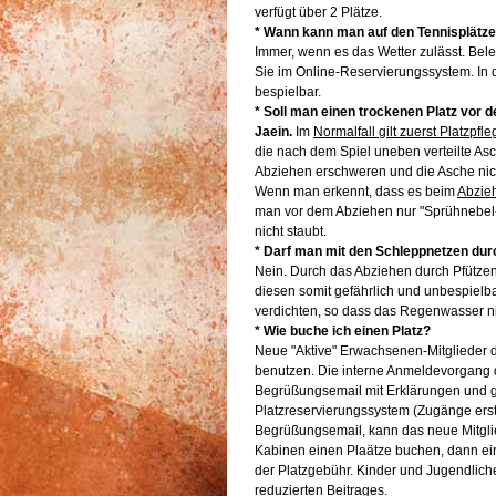
verfügt über 2 Plätze.
* Wann kann man auf den Tennisplätze
Immer, wenn es das Wetter zulässt. Bele
Sie im Online-Reservierungssystem. In de
bespielbar.
* Soll man einen trockenen Platz vor
Jaein.
Im
Normalfall gilt zuerst Platzpf
die nach dem Spiel uneben verteilte A
Abziehen erschweren und die Asche nich
Wenn man erkennt, dass es beim
Abzie
man vor dem Abziehen nur "Sprühnebel-
nicht staubt.
* Darf man mit den Schleppnetzen dur
Nein. Durch das Abziehen durch Pfütze
diesen somit gefährlich und unbespiel
verdichten, so dass das Regenwasser n
* Wie buche ich einen Platz?
Neue "Aktive" Erwachsenen-Mitglieder d
benutzen. Die interne Anmeldevorgang
Begrüßungsemail mit Erklärungen und g
Platzreservierungssystem (Zugänge erst 
Begrüßungsemail, kann das neue Mitgl
Kabinen einen Plaätze buchen, dann ein
der Platzgebühr. Kinder und Jugendli
reduzierten Beitrages.