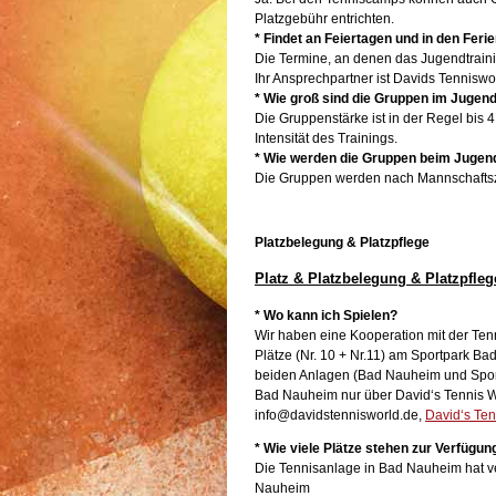
Platzgebühr entrichten.
* Findet an Feiertagen und in den Feri
Die Termine, an denen das Jugendtrain
Ihr Ansprechpartner ist Davids Tenniswo
* Wie groß sind die Gruppen im Jugend
Die Gruppenstärke ist in der Regel bis 
Intensität des Trainings.
* Wie werden die Gruppen beim Jugendt
Die Gruppen werden nach Mannschaftszug
Platzbelegung & Platzpflege
Platz & Platzbelegung & Platzpfle
* Wo kann ich Spielen?
Wir haben eine Kooperation mit der Tenn
Plätze (Nr. 10 + Nr.11) am Sportpark B
beiden Anlagen (Bad Nauheim und Spor
Bad Nauheim nur über David‘s Tennis Wo
info@davidstennisworld.de,
David‘s Ten
* Wie viele Plätze stehen zur Verfügun
Die Tennisanlage in Bad Nauheim hat ve
Nauheim