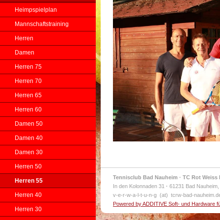
Heimpspielplan
Mannschaftstraining
Herren
Damen
Herren 75
Herren 70
Herren 65
Herren 60
Damen 50
Damen 40
Damen 30
Herren 50
Tennisclub Bad Nauheim · TC Rot Weiss 
Herren 55
In den Kolonnaden 31
·
61231 Bad Nauheim,
Herren 40
v-e-r-w-a-l-t-u-n-g (at) tcrw-bad-nauheim.
Powered by ADDITIVE Soft- und Hardware f
Herren 30