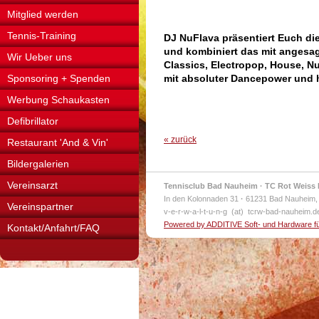
Mitglied werden
Tennis-Training
DJ NuFlava präsentiert Euch d
und kombiniert das mit angesa
Wir Ueber uns
Classics, Electropop, House, N
Sponsoring + Spenden
mit absoluter Dancepower und h
Werbung Schaukasten
Defibrillator
« zurück
Restaurant 'And & Vin'
Bildergalerien
Vereinsarzt
Tennisclub Bad Nauheim · TC Rot Weiss 
In den Kolonnaden 31
·
61231 Bad Nauheim,
Vereinspartner
v-e-r-w-a-l-t-u-n-g (at) tcrw-bad-nauheim.
Powered by ADDITIVE Soft- und Hardware f
Kontakt/Anfahrt/FAQ