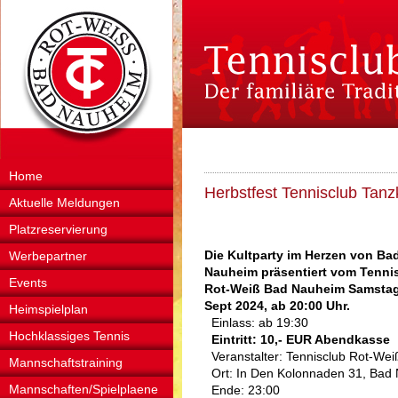
Home
Herbstfest Tennisclub Tanz
Aktuelle Meldungen
Platzreservierung
Die Kultparty im Herzen von Ba
Werbepartner
Nauheim präsentiert vom Tenni
Events
Rot-Weiß Bad Nauheim Samstag
Sept 2024, ab 20:00 Uhr.
Heimspielplan
Einlass: ab 19:30
Hochklassiges Tennis
Eintritt: 10,- EUR Abendkasse
Veranstalter: Tennisclub Rot-We
Mannschaftstraining
Ort: In Den Kolonnaden 31, Bad
Mannschaften/Spielplaene
Ende: 23:00