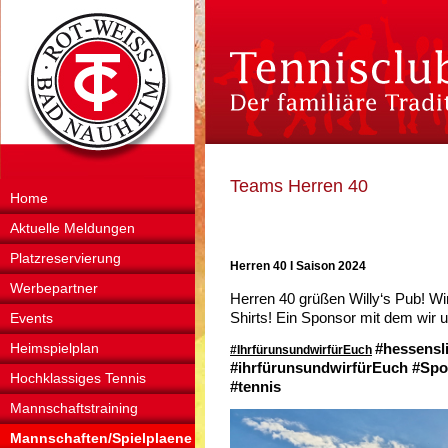
Teams Herren 40
Home
Aktuelle Meldungen
Platzreservierung
Herren 40 I Saison 2024
Werbepartner
Herren 40 grüßen Willy‘s Pub! Wi
Shirts! Ein Sponsor mit dem wir un
Events
Heimspielplan
#hessensl
#IhrfürunsundwirfürEuch
#ihrfürunsundwirfürEuch
#Spo
Hochklassiges Tennis
#tennis
Mannschaftstraining
Mannschaften/Spielplaene