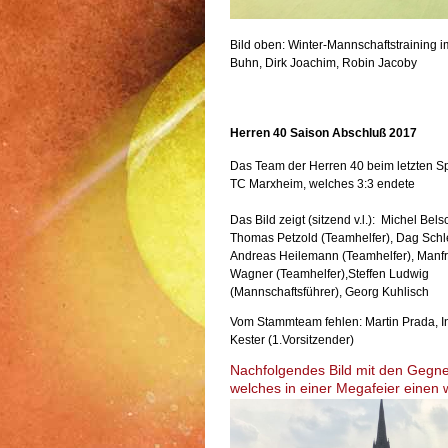
Bild oben: Winter-Mannschaftstraining i
Buhn, Dirk Joachim, Robin Jacoby
Herren 40 Saison Abschluß 2017
Das Team der Herren 40 beim letzten S
TC Marxheim, welches 3:3 endete
Das Bild zeigt (sitzend v.l.): Michel Bels
Thomas Petzold (Teamhelfer), Dag Schl
Andreas Heilemann (Teamhelfer), Manf
Wagner (Teamhelfer),Steffen Ludwig
(Mannschaftsführer), Georg Kuhlisch
Vom Stammteam fehlen: Martin Prada, I
Kester (1.Vorsitzender)
Nachfolgendes Bild mit den Gegne
welches in einer Megafeier einen 