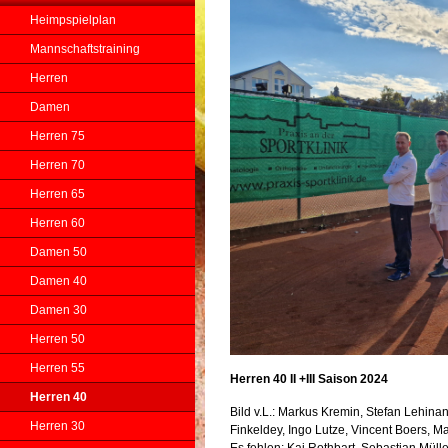
Heimpspielplan
Mannschaftstraining
Herren
Damen
Herren 75
Herren 70
Herren 65
Herren 60
Damen 50
Damen 40
Damen 30
Herren 50
Herren 55
Herren 40 II +III Saison 2024
Herren 40
Bild v.L.: Markus Kremin, Stefan Lehina
Herren 30
Finkeldey, Ingo Lutze, Vincent Boers, Ma
Es fehlen: Kai Rothbart, Sebastian Müll