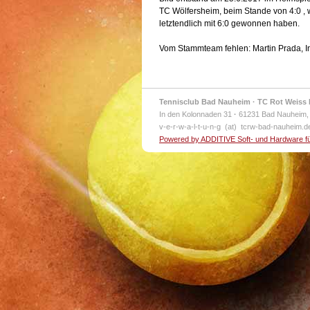
TC Wölfersheim, beim Stande von 4:0 , 
letztendlich mit 6:0 gewonnen haben.
Vom Stammteam fehlen: Martin Prada, In
Tennisclub Bad Nauheim · TC Rot Weiss 
In den Kolonnaden 31
·
61231 Bad Nauheim,
v-e-r-w-a-l-t-u-n-g (at) tcrw-bad-nauheim.
Powered by ADDITIVE Soft- und Hardware f