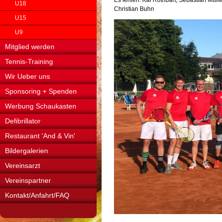
U18
Christian Buhn
U15
U9
Mitglied werden
Tennis-Training
Wir Ueber uns
Sponsoring + Spenden
Werbung Schaukasten
Defibrillator
Restaurant 'And & Vin'
Bildergalerien
Vereinsarzt
Vereinspartner
Kontakt/Anfahrt/FAQ