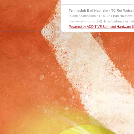
Tennisclub Bad Nauheim · TC Rot Weiss 
In den Kolonnaden 31
·
61231 Bad Nauheim,
v-e-r-w-a-l-t-u-n-g (at) tcrw-bad-nauheim.
Powered by ADDITIVE Soft- und Hardware f