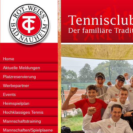
Home
Aktuelle Meldungen
Platzreservierung
Werbepartner
Events
Heimspielplan
Hochklassiges Tennis
Mannschaftstraining
Mannschaften/Spielplaene