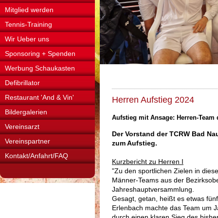
Mitglied werden
Tennis-Training
Wir Ueber uns
Sponsoring + Spenden
Werbung Schaukasten
Defibrillator
Restaurant 'And & Vin'
Herren Aufstieg 2024
Bildergalerien
Aufstieg mit Ansage: Herren-Team
Vereinsarzt
Der Vorstand der TCRW Bad Nauhi
Vereinspartner
zum Aufstieg.
Kontakt/Anfahrt/FAQ
Kurzbericht zu Herren I
"Zu den sportlichen Zielen in dies
Männer-Teams aus der Bezirksoberl
Jahreshauptversammlung.
Gesagt, getan, heißt es etwas fü
Erlenbach machte das Team um Jake
durch einen klaren Sieg des bishe