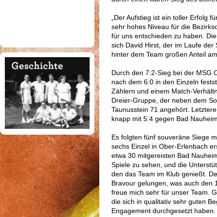
„Der Aufstieg ist ein toller Erfolg
sehr hohes Niveau für die Bezirksob
für uns entschieden zu haben. Die
sich David Hirst, der im Laufe der
hinter dem Team großen Anteil am 
Durch den 7:2-Sieg bei der MSG 
nach dem 6:0 in den Einzeln festst
Zählern und einem Match-Verhältni
Dreier-Gruppe, der neben dem S
Taunusstein 71 angehört. Letztere
knapp mit 5:4 gegen Bad Nauheim
Es folgten fünf souveräne Siege 
sechs Einzel in Ober-Erlenbach e
etwa 30 mitgereisten Bad Nauhei
Spiele zu sehen, und die Unterstü
den das Team im Klub genießt. Der
Bravour gelungen, was auch den 1. 
freue mich sehr für unser Team. 
die sich in qualitativ sehr guten
Engagement durchgesetzt haben. 