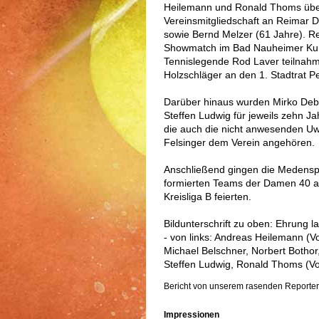
Heilemann und Ronald Thoms über
Vereinsmitgliedschaft an Reimar D
sowie Bernd Melzer (61 Jahre). R
Showmatch im Bad Nauheimer Kurp
Tennislegende Rod Laver teilnahm.
Holzschläger an den 1. Stadtrat
Darüber hinaus wurden Mirko Debe
Steffen Ludwig für jeweils zehn Ja
die auch die nicht anwesenden Uwe
Felsinger dem Verein angehören.
Anschließend gingen die Medenspi
formierten Teams der Damen 40 au
Kreisliga B feierten.
Bildunterschrift zu oben: Ehrung
- von links: Andreas Heilemann (Vo
Michael Belschner, Norbert Bothor
Steffen Ludwig, Ronald Thoms (Vor
Bericht von unserem rasenden Reporter
Impressionen