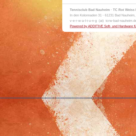
Tennisclub Bad Nauheim · TC Rot Weiss 
In den Kolonnaden 31
·
61231 Bad Nauheim,
v-e-r-w-a-l-t-u-n-g (at) tcrw-bad-nauheim.
Powered by ADDITIVE Soft- und Hardware f