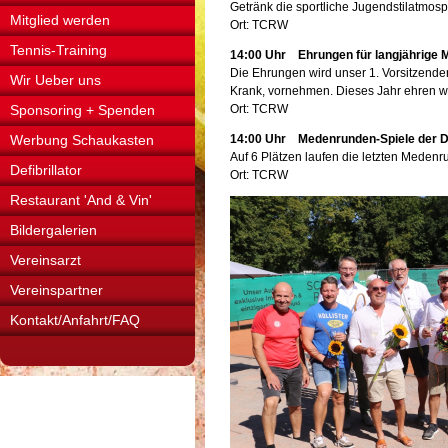
Getränk die sportliche Jugendstilatmos
Mitglied werden
Ort: TCRW
Tennis-Training
14:00 Uhr Ehrungen für langjährige M
Die Ehrungen wird unser 1. Vorsitzender
Wir Ueber uns
Krank, vornehmen. Dieses Jahr ehren wi
Sponsoring + Spenden
Ort: TCRW
Werbung Schaukasten
14:00 Uhr Medenrunden-Spiele der 
Auf 6 Plätzen laufen die letzten Meden
Defibrillator
Ort: TCRW
Restaurant 'And & Vin'
Bildergalerien
Vereinsarzt
Vereinspartner
Kontakt/Anfahrt/FAQ