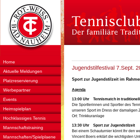
Home
Jugendstilfestival 7.Sept. 
Aktuelle Meldungen
Sport zur Jugendstilzeit im Rahmen
Platzreservierung
Werbepartner
Agenda
Events
13:00 Uhr Tennismatch in traditionell
Die Sportlerinnen und Sportler des Te
Heimspielplan
unseren Sport im Dress der damaligen Z
Ort: Trinkkuranlage
Hochklassiges Tennis
13:30 Uhr Sport zur Jugendstilzeit
Mannschaftstraining
Bei einem Schauturnier könnt Ihr den w
Mannschaften/Spielplaene
Vincent Boers erklärt die wichtigsten U