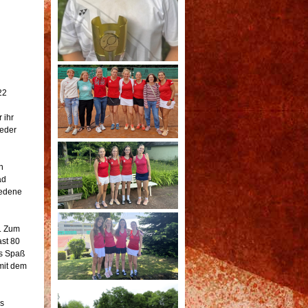
22
 ihr
ieder
n
ad
iedene
. Zum
st 80
us Spaß
mit dem
s