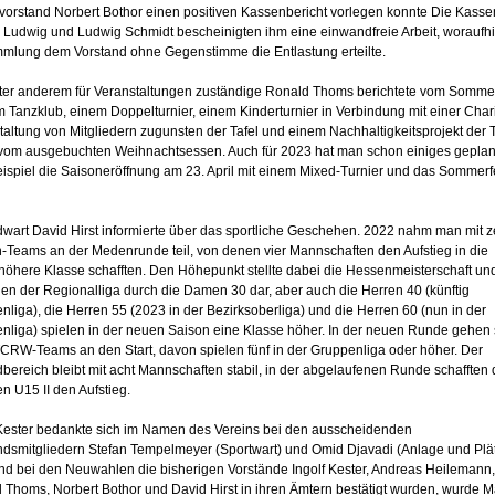
vorstand Norbert Bothor einen positiven Kassenbericht vorlegen konnte Die Kasse
n Ludwig und Ludwig Schmidt bescheinigten ihm eine einwandfreie Arbeit, woraufhi
mlung dem Vorstand ohne Gegenstimme die Entlastung erteilte.
ter anderem für Veranstaltungen zuständige Ronald Thoms berichtete vom Sommer
m Tanzklub, einem Doppelturnier, einem Kinderturnier in Verbindung mit einer Chari
taltung von Mitgliedern zugunsten der Tafel und einem Nachhaltigkeitsprojekt der
vom ausgebuchten Weihnachtsessen. Auch für 2023 hat man schon einiges geplant
ispiel die Saisoneröffnung am 23. April mit einem Mixed-Turnier und das Sommerf
wart David Hirst informierte über das sportliche Geschehen. 2022 nahm man mit 
n-Teams an der Medenrunde teil, von denen vier Mannschaften den Aufstieg in die
höhere Klasse schafften. Den Höhepunkt stellte dabei die Hessenmeisterschaft un
hen der Regionalliga durch die Damen 30 dar, aber auch die Herren 40 (künftig
liga), die Herren 55 (2023 in der Bezirksoberliga) und die Herren 60 (nun in der
nliga) spielen in der neuen Saison eine Klasse höher. In der neuen Runde gehen
TCRW-Teams an den Start, davon spielen fünf in der Gruppenliga oder höher. Der
bereich bleibt mit acht Mannschaften stabil, in der abgelaufenen Runde schafften 
n U15 II den Aufstieg.
 Kester bedankte sich im Namen des Vereins bei den ausscheidenden
ndsmitgliedern Stefan Tempelmeyer (Sportwart) und Omid Djavadi (Anlage und Plät
d bei den Neuwahlen die bisherigen Vorstände Ingolf Kester, Andreas Heilemann,
 Thoms, Norbert Bothor und David Hirst in ihren Ämtern bestätigt wurden, wurde 