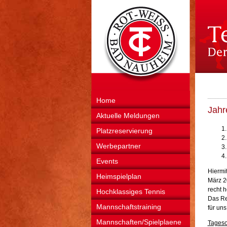
Home
Jahr
Aktuelle Meldungen
Platzreservierung
Werbepartner
Events
Hiermi
Heimspielplan
März 2
recht h
Hochklassiges Tennis
Das Re
Mannschaftstraining
für un
Mannschaften/Spielplaene
Tageso