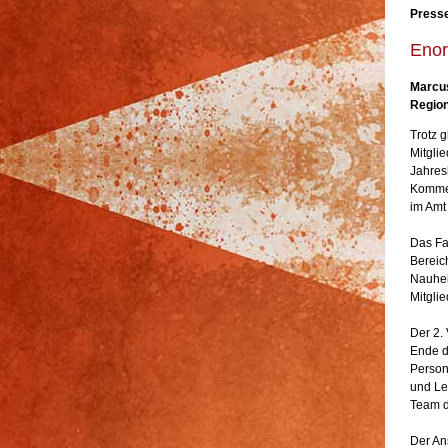
Presse
Enor
Marcus
Region
Trotz g
Mitgli
Jahres
Kommen
im Amt
Das Faz
Bereic
Nauhei
Mitglie
Der 2.
Ende d
Person
und Le
Team d
Der An