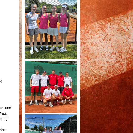
ld
aus und
atz ,
erung
 der