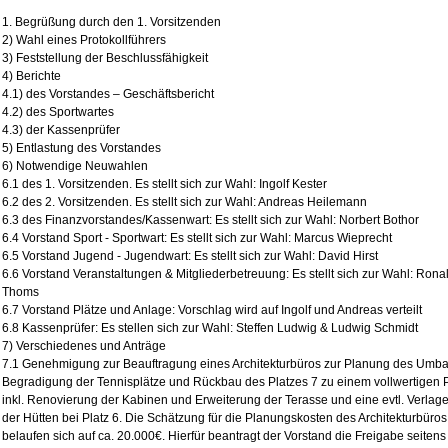
1. Begrüßung durch den 1. Vorsitzenden
2) Wahl eines Protokollführers
3) Feststellung der Beschlussfähigkeit
4) Berichte
4.1) des Vorstandes – Geschäftsbericht
4.2) des Sportwartes
4.3) der Kassenprüfer
5) Entlastung des Vorstandes
6) Notwendige Neuwahlen
6.1 des 1. Vorsitzenden. Es stellt sich zur Wahl: Ingolf Kester
6.2 des 2. Vorsitzenden. Es stellt sich zur Wahl: Andreas Heilemann
6.3 des Finanzvorstandes/Kassenwart: Es stellt sich zur Wahl: Norbert Bothor
6.4 Vorstand Sport - Sportwart: Es stellt sich zur Wahl: Marcus Wieprecht
6.5 Vorstand Jugend - Jugendwart: Es stellt sich zur Wahl: David Hirst
6.6 Vorstand Veranstaltungen & Mitgliederbetreuung: Es stellt sich zur Wahl: Rona
Thoms
6.7 Vorstand Plätze und Anlage: Vorschlag wird auf Ingolf und Andreas verteilt
6.8 Kassenprüfer: Es stellen sich zur Wahl: Steffen Ludwig & Ludwig Schmidt
7) Verschiedenes und Anträge
7.1 Genehmigung zur Beauftragung eines Architekturbüros zur Planung des Umb
Begradigung der Tennisplätze und Rückbau des Platzes 7 zu einem vollwertigen Pl
inkl. Renovierung der Kabinen und Erweiterung der Terasse und eine evtl. Verlag
der Hütten bei Platz 6. Die Schätzung für die Planungskosten des Architekturbüros
belaufen sich auf ca. 20.000€. Hierfür beantragt der Vorstand die Freigabe seitens