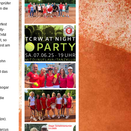
nprüfer
n die
fest
ty-
 THM
, so
est am
zehn
d das
 sogar
die
ze).
Marcus