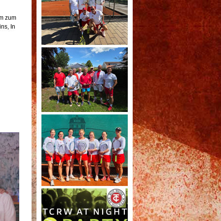
um zum
ns, In