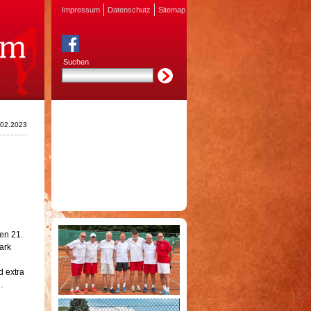
Impressum
Datenschutz
Sitemap
Suchen
.02.2023
en 21.
ark
d extra
.