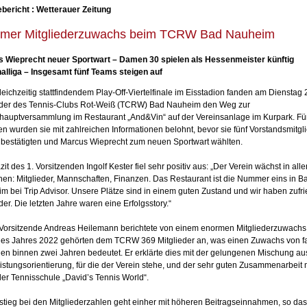
bericht : Wetterauer Zeitung
mer Mitgliederzuwachs beim TCRW Bad Nauheim
 Wieprecht neuer Sportwart – Damen 30 spielen als Hessenmeister künftig
alliga – Insgesamt fünf Teams steigen auf
leichzeitig stattfindendem Play-Off-Viertelfinale im Eisstadion fanden am Dienstag 
eder des Tennis-Clubs Rot-Weiß (TCRW) Bad Nauheim den Weg zur
hauptversammlung im Restaurant „And&Vin“ auf der Vereinsanlage im Kurpark. Für
 wurden sie mit zahlreichen Informationen belohnt, bevor sie fünf Vorstandsmitgl
 bestätigten und Marcus Wieprecht zum neuen Sportwart wählten.
it des 1. Vorsitzenden Ingolf Kester fiel sehr positiv aus: „Der Verein wächst in alle
hen: Mitglieder, Mannschaften, Finanzen. Das Restaurant ist die Nummer eins in B
m bei Trip Advisor. Unsere Plätze sind in einem guten Zustand und wir haben zufr
der. Die letzten Jahre waren eine Erfolgsstory.“
 Vorsitzende Andreas Heilemann berichtete von einem enormen Mitgliederzuwachs
es Jahres 2022 gehörten dem TCRW 369 Mitglieder an, was einen Zuwachs von fa
en binnen zwei Jahren bedeutet. Er erklärte dies mit der gelungenen Mischung a
istungsorientierung, für die der Verein stehe, und der sehr guten Zusammenarbeit 
er Tennisschule „David’s Tennis World“.
stieg bei den Mitgliederzahlen geht einher mit höheren Beitragseinnahmen, so das