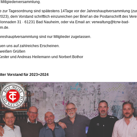
Mitlgiederversammlung.
e zur Tagesordnung sind spätestens 14Tage vor der Jahreshauptversammlung (z
023), dem Vorstand schriftlich einzureichen per Brief an die Postanschrift des Verei
lonnaden 31 · 61231 Bad Nauheim, oder via Email an: verwaltung@tcrw-bad-
m.de.
hreshauptversammlung sind nur Mitglieder zugelassen.
euen uns auf zahlreiches Erscheinen.
t-weißen Grüßen
 Kester und Andreas Heilemann und Norbert Bothor
ter Vorstand für 2023+2024