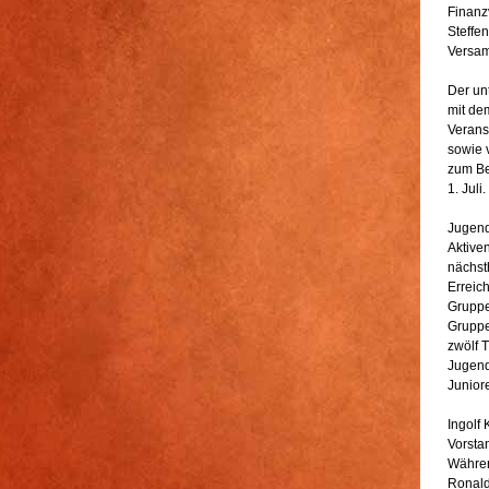
Finanz
Steffe
Versam
Der un
mit de
Verans
sowie 
zum Be
1. Juli.
Jugend
Aktive
nächst
Erreic
Gruppen
Gruppe
zwölf 
Jugend
Juniore
Ingolf
Vorsta
Währen
Ronald