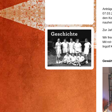
Anträg
07.03.2
den Ko
nauhei
Zur Ja
Wir fr
Mit ro
Ingolf
Gewähl