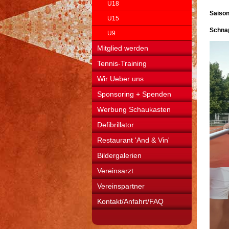
U18
Saison
U15
Schna
U9
Mitglied werden
Tennis-Training
Wir Ueber uns
Sponsoring + Spenden
Werbung Schaukasten
Defibrillator
Restaurant 'And & Vin'
Bildergalerien
Vereinsarzt
Vereinspartner
Kontakt/Anfahrt/FAQ