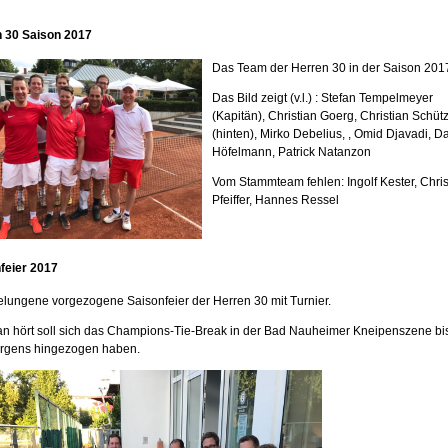
 30 Saison 2017
Das Team der Herren 30 in der Saison 201
Das Bild zeigt (v.l.) : Stefan Tempelmeyer
(Kapitän), Christian Goerg, Christian Schüt
(hinten), Mirko Debelius, , Omid Djavadi, Da
Höfelmann, Patrick Natanzon
Vom Stammteam fehlen: Ingolf Kester, Chris
Pfeiffer, Hannes Ressel
feier 2017
elungene vorgezogene Saisonfeier der Herren 30 mit Turnier.
n hört soll sich das Champions-Tie-Break in der Bad Nauheimer Kneipenszene bi
rgens hingezogen haben.