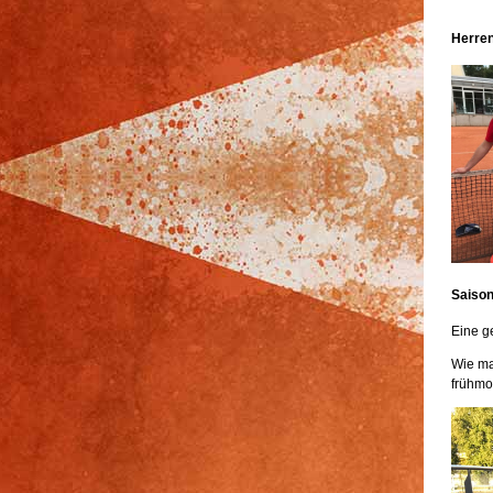
Herren
Saison
Eine g
Wie ma
frühmo