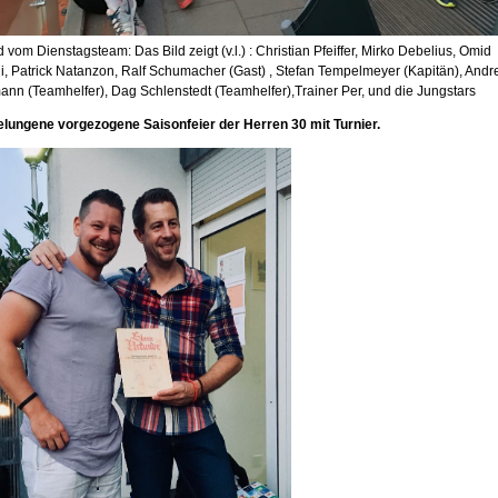
d vom Dienstagsteam: Das Bild zeigt (v.l.) : Christian Pfeiffer, Mirko Debelius, Omid
i, Patrick Natanzon, Ralf Schumacher (Gast) , Stefan Tempelmeyer (Kapitän), Andr
ann (Teamhelfer), Dag Schlenstedt (Teamhelfer),Trainer Per, und die Jungstars
elungene vorgezogene Saisonfeier der Herren 30 mit Turnier.