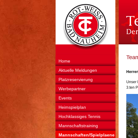
Team
Home
Aktuelle Meldungen
Herren
Platzreservierung
Unser 
3.ten P
Werbepartner
Events
Heimspielplan
Hochklassiges Tennis
Mannschaftstraining
Mannschaften/Spielplaene