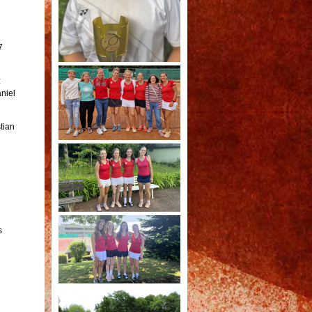
7
z
niel
tian
s