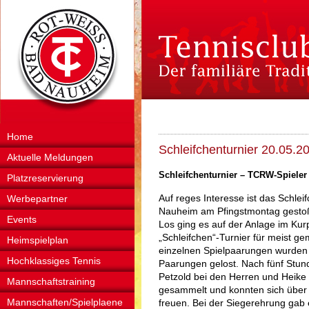
Home
Schleifchenturnier 20.05.2
Aktuelle Meldungen
Schleifchenturnier – TCRW-Spieler
Platzreservierung
Auf reges Interesse ist das Schle
Werbepartner
Nauheim am Pfingstmontag gesto
Events
Los ging es auf der Anlage im Ku
„Schleifchen“-Turnier für meist ge
Heimspielplan
einzelnen Spielpaarungen wurden
Hochklassiges Tennis
Paarungen gelost. Nach fünf Stu
Petzold bei den Herren und Heike
Mannschaftstraining
gesammelt und konnten sich über
Mannschaften/Spielplaene
freuen. Bei der Siegerehrung gab 