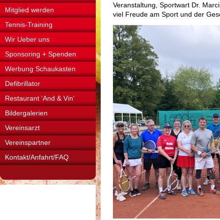
Veranstaltung, Sportwart Dr. Marc
Mitglied werden
viel Freude am Sport und der Gesel
Tennis-Training
Wir Ueber uns
Sponsoring + Spenden
Werbung Schaukasten
Defibrillator
Restaurant 'And & Vin'
Bildergalerien
Vereinsarzt
Vereinspartner
Kontakt/Anfahrt/FAQ