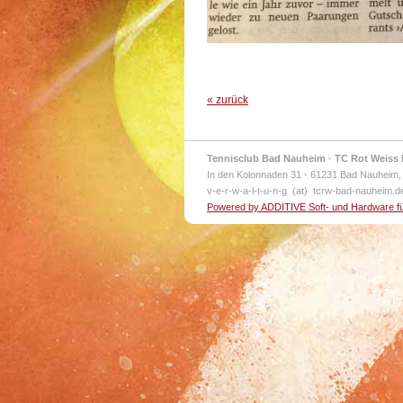
« zurück
Tennisclub Bad Nauheim · TC Rot Weiss 
In den Kolonnaden 31
·
61231 Bad Nauheim,
v-e-r-w-a-l-t-u-n-g (at) tcrw-bad-nauheim.
Powered by ADDITIVE Soft- und Hardware f