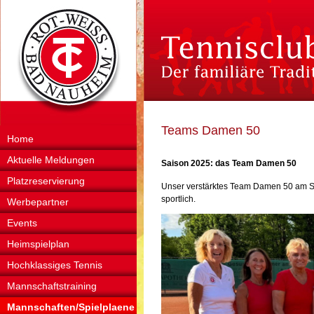
Teams Damen 50
Home
Aktuelle Meldungen
Saison 2025: das Team Damen 50
Platzreservierung
Unser verstärktes Team Damen 50 am Sta
sportlich.
Werbepartner
Events
Heimspielplan
Hochklassiges Tennis
Mannschaftstraining
Mannschaften/Spielplaene