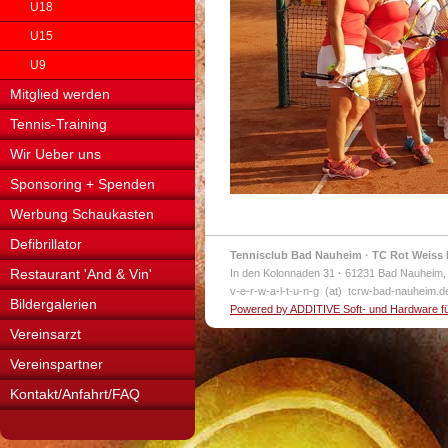
U18
U15
U9
Mitglied werden
Tennis-Training
Wir Ueber uns
Sponsoring + Spenden
Werbung Schaukasten
Defibrillator
Tennisclub Bad Nauheim · TC Rot Weiss 
Restaurant 'And & Vin'
In den Kolonnaden 31
·
61231 Bad Nauheim,
v-e-r-w-a-l-t-u-n-g (at) tcrw-bad-nauheim.
Bildergalerien
Powered by ADDITIVE Soft- und Hardware f
Vereinsarzt
Vereinspartner
Kontakt/Anfahrt/FAQ