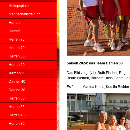
Heimpspielplan
Mannschaftstraining
Herren
Damen
Herren 75
Herren 70
Herren 65
Saison 2024: das Team Damen 50
Herren 60
Das Bild zeigt (v.l.) :Ruth Fischer, Regi
Damen 50
Beate Weinert, Barbara Hass, Beata Lo
Damen 40
Es fehlen Martina Kress, Kerstin Richt
Damen 30
Herren 50
Herren 55
Herren 40
Herren 30