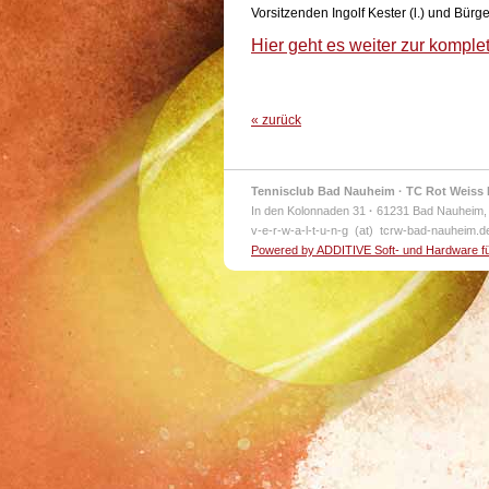
Vorsitzenden Ingolf Kester (l.) und Bürg
Hier geht es weiter zur komple
« zurück
Tennisclub Bad Nauheim · TC Rot Weiss 
In den Kolonnaden 31
·
61231 Bad Nauheim,
v-e-r-w-a-l-t-u-n-g (at) tcrw-bad-nauheim.
Powered by ADDITIVE Soft- und Hardware f