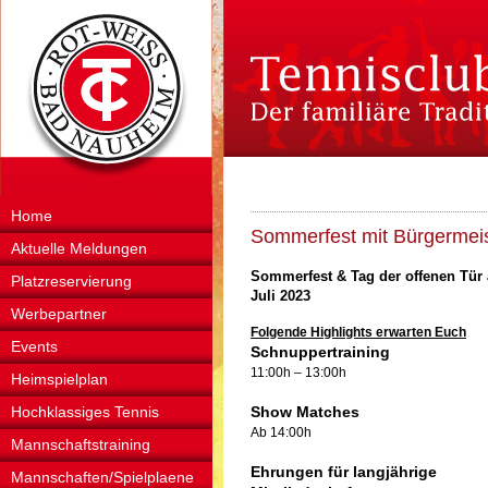
Home
Sommerfest mit Bürgermeis
Aktuelle Meldungen
Sommerfest & Tag der offenen Tür 
Platzreservierung
Juli 2023
Werbepartner
Folgende Highlights erwarten Euch
Events
Schnuppertraining
11:00h – 13:00h
Heimspielplan
Hochklassiges Tennis
Show Matches
Ab 14:00h
Mannschaftstraining
Ehrungen für langjährige
Mannschaften/Spielplaene