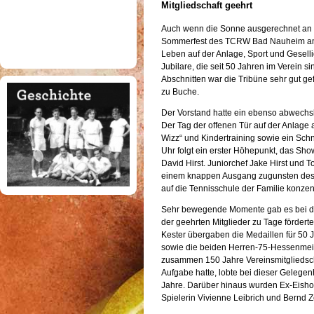
Mitgliedschaft geehrt
Auch wenn die Sonne ausgerechnet an d
Sommerfest des TCRW Bad Nauheim am 
Leben auf der Anlage, Sport und Geselli
Jubilare, die seit 50 Jahren im Verein 
Abschnitten war die Tribüne sehr gut ge
zu Buche.
Der Vorstand hatte ein ebenso abwech
Der Tag der offenen Tür auf der Anlage
Wizz“ und Kindertraining sowie ein Sch
Uhr folgt ein erster Höhepunkt, das Sh
David Hirst. Juniorchef Jake Hirst und 
einem knappen Ausgang zugunsten des e
auf die Tennisschule der Familie konzen
Sehr bewegende Momente gab es bei d
der geehrten Mitglieder zu Tage förderte
Kester übergaben die Medaillen für 50 
sowie die beiden Herren-75-Hessenmei
zusammen 150 Jahre Vereinsmitgliedschaf
Aufgabe hatte, lobte bei dieser Gelegenh
Jahre. Darüber hinaus wurden Ex-Eishoc
Spielerin Vivienne Leibrich und Bernd Z