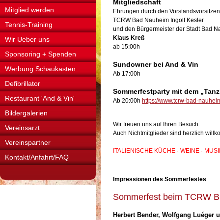
Mitgliedschaft
Mitglied werden
Ehrungen durch den Vorstandsvorsitze
TCRW Bad Nauheim Ingolf Kester
Tennis-Training
und den Bürgermeister der Stadt Bad 
Klaus Kreß
Wir Ueber uns
ab 15:00h
Sponsoring + Spenden
Sundowner bei And & Vin
Werbung Schaukasten
Ab 17:00h
Defibrillator
Sommerfestparty mit dem „Tanz
Restaurant 'And & Vin'
Ab 20:00h
https://www.tcrw-bad-nauhei
Bildergalerien
Wir freuen uns auf Ihren Besuch.
Vereinsarzt
Auch Nichtmitglieder sind herzlich will
Vereinspartner
ITALIENISCHE KÜCHE · WEINE · MUS
Kontakt/Anfahrt/FAQ
Impressionen des Sommerfestes
Sommerfest beim TCRW Ba
Herbert Bender, Wolfgang Luéger u