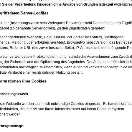
 Sie der Verarbeitung hingegen ohne Angabe von Gründen jederzeit widerspre
griffsdaten/Server-Logfiles
bieter (beziehungsweise sein Webspace-Provider) erhebt Daten über jeden Zugriff
gebot (so genannte Serverlogfiles). Zu den Zugriffsdaten gehören:
er abgerufenen Webseite, Datei, Datum und Uhrzeit des Abrufs, übertragene
enge, Meldung über erfolgreichen Abruf, Browsertyp nebst Version, das Betriebss
tzers, Referrer URL (die zuvor besuchte Seite), IP-Adresse und der anfragende Pro
bieter verwendet die Protokolldaten nur für statistische Auswertungen zum Zweck 
s, der Sicherheit und der Optimierung des Angebotes. Der Anbieter behält sich jedo
otokolldaten nachträglich zu überprüfen, wenn aufgrund konkreter Anhaltspunkte de
tigte Verdacht einer rechtswidrigen Nutzung besteht.
nformationen über Cookies
rarbeitungszweck
eser Webseite werden technisch notwendige Cookies eingesetzt. Es handelt sich d
 Textdateien, die im bzw. von Ihrem Internetbrowser auf Ihrem Computersystem
chert werden.
chtsgrundlage