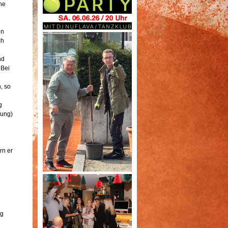
he
en
ch
nd
 Bei
, so
g
lung)
rn er
ng