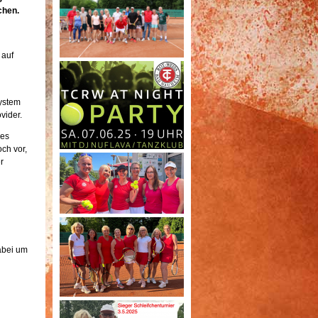
chen.
 auf
ystem
vider.
des
ch vor,
r
abei um