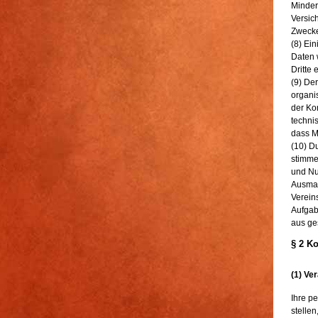
Minderh
Versic
Zwecke
(8) Ei
Daten 
Dritte
(9) De
organis
der Ko
techni
dass M
(10) D
stimme
und Nu
Ausmaß
Verein
Aufgab
aus ges
§ 2 K
(1) Ve
Ihre p
stellen