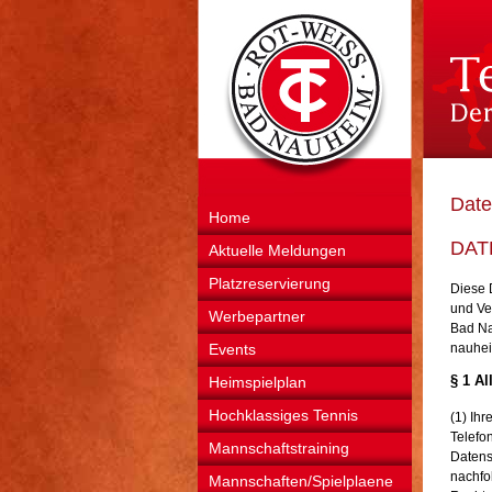
Date
Home
DAT
Aktuelle Meldungen
Platzreservierung
Diese 
und Ve
Werbepartner
Bad Na
Events
nauheim
§ 1 A
Heimspielplan
Hochklassiges Tennis
(1) Ih
Telefo
Mannschaftstraining
Datens
nachfo
Mannschaften/Spielplaene