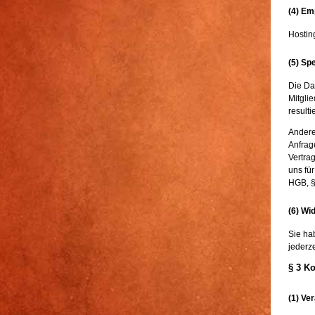
(4) Em
Hostin
(5) Sp
Die Dat
Mitglie
result
Andere
Anfrage
Vertra
uns fü
HGB, §
(6) Wi
Sie hab
jederze
§ 3 K
(1) Ve