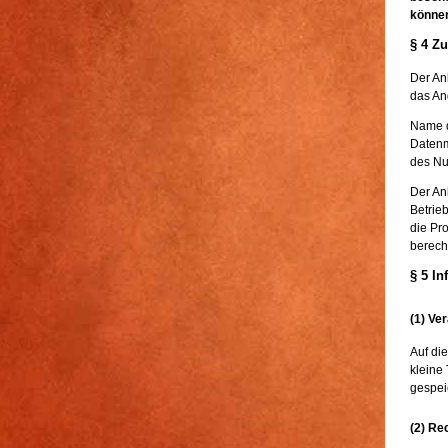
können
§ 4 Zu
Der An
das An
Name d
Datenm
des Nu
Der An
Betrieb
die Pr
berech
§ 5 I
(1) Ve
Auf di
kleine
gespei
(2) Re