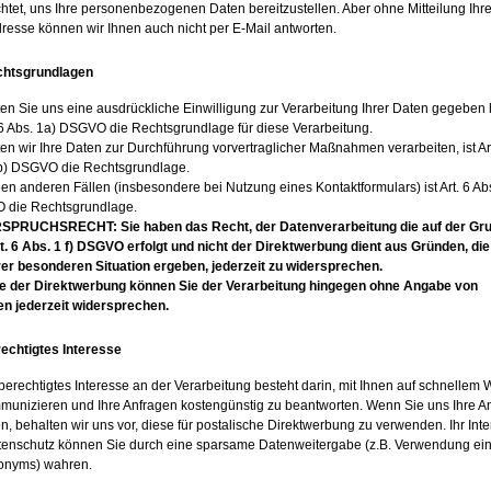
chtet, uns Ihre personenbezogenen Daten bereitzustellen. Aber ohne Mitteilung Ihre
dresse können wir Ihnen auch nicht per E-Mail antworten.
chtsgrundlagen
lten Sie uns eine ausdrückliche Einwilligung zur Verarbeitung Ihrer Daten gegeben
. 6 Abs. 1a) DSGVO die Rechtsgrundlage für diese Verarbeitung.
ten wir Ihre Daten zur Durchführung vorvertraglicher Maßnahmen verarbeiten, ist Art
b) DSGVO die Rechtsgrundlage.
llen anderen Fällen (insbesondere bei Nutzung eines Kontaktformulars) ist Art. 6 Abs
die Rechtsgrundlage.
PRUCHSRECHT: Sie haben das Recht, der Datenverarbeitung die auf der Gr
t. 6 Abs. 1 f) DSGVO erfolgt und nicht der Direktwerbung dient aus Gründen, die
rer besonderen Situation ergeben, jederzeit zu widersprechen.
le der Direktwerbung können Sie der Verarbeitung hingegen ohne Angabe von
n jederzeit widersprechen.
rechtigtes Interesse
berechtigtes Interesse an der Verarbeitung besteht darin, mit Ihnen auf schnellem
munizieren und Ihre Anfragen kostengünstig zu beantworten. Wenn Sie uns Ihre An
en, behalten wir uns vor, diese für postalische Direktwerbung zu verwenden. Ihr Int
enschutz können Sie durch eine sparsame Datenweitergabe (z.B. Verwendung ei
onyms) wahren.