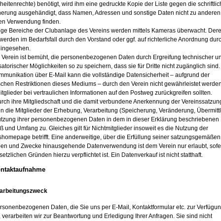
eitenrechte) benötigt, wird ihm eine gedruckte Kopie der Liste gegen die schriftlic
herung ausgehändigt, dass Namen, Adressen und sonstige Daten nicht zu anderen
n Verwendung finden.
nige Bereiche der Clubanlage des Vereins werden mittels Kameras überwacht. Der
werden im Bedarfsfall durch den Vorstand oder ggf. auf richterliche Anordnung dur
 eingesehen.
r Verein ist bemüht, die personenbezogenen Daten durch Ergreifung technischer u
atorischer Möglichkeiten so zu speichern, dass sie für Dritte nicht zugänglich sind.
mmunikation über E-Mail kann die vollständige Datensicherheit – aufgrund der
schen Restriktionen dieses Mediums – durch den Verein nicht gewährleistet werden
itglieder bei vertraulichen Informationen auf den Postweg zurückgreifen sollten.
urch ihre Mitgliedschaft und die damit verbundene Anerkennung der Vereinssatzun
n die Mitglieder der Erhebung, Verarbeitung (Speicherung, Veränderung, Übermitt
tzung ihrer personenbezogenen Daten in dem in dieser Erklärung beschriebenen
 und Umfang zu. Gleiches gilt für Nichtmitglieder insoweit es die Nutzung der
shomepage betrifft. Eine anderweitige, über die Erfüllung seiner satzungsgemäßen
en und Zwecke hinausgehende Datenverwendung ist dem Verein nur erlaubt, sofe
etzlichen Gründen hierzu verpflichtet ist. Ein Datenverkauf ist nicht statthaft.
ontaktaufnahme
rarbeitungszweck
ersonenbezogenen Daten, die Sie uns per E-Mail, Kontaktformular etc. zur Verfügu
, verarbeiten wir zur Beantwortung und Erledigung Ihrer Anfragen. Sie sind nicht