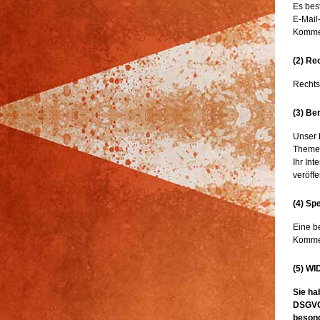
Es bes
E-Mail
Kommen
(2) Re
Rechtsg
(3) Be
Unser 
Themen
Ihr In
veröff
(4) Sp
Eine b
Kommen
(5) W
Sie ha
DSGVO 
besond