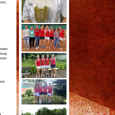
onym,
immten
dung.
donym
hres
g