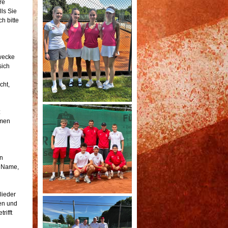
re
ls Sie
h bitte
wecke
sich
cht,
:
amen
n
: Name,
lieder
en und
rifft