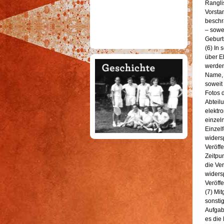
Rangli
Vorsta
beschr
– sowei
Geburt
(6) In
über E
werden
Name, 
soweit
Fotos 
Abteil
elektr
einzel
Einzel
widersp
Veröffe
Zeitpu
die Ver
widers
Veröffe
(7) Mit
sonsti
Aufgab
es die