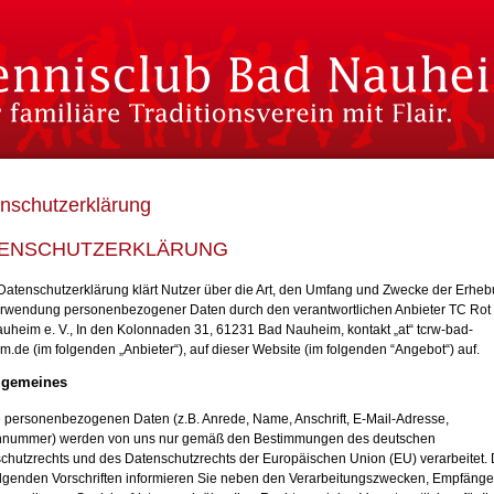
nschutzerklärung
ENSCHUTZERKLÄRUNG
Datenschutzerklärung klärt Nutzer über die Art, den Umfang und Zwecke der Erhe
rwendung personenbezogener Daten durch den verantwortlichen Anbieter TC Rot
uheim e. V., In den Kolonnaden 31, 61231 Bad Nauheim, kontakt „at“ tcrw-bad-
.de (im folgenden „Anbieter“), auf dieser Website (im folgenden “Angebot“) auf.
llgemeines
re personenbezogenen Daten (z.B. Anrede, Name, Anschrift, E-Mail-Adresse,
nnummer) werden von uns nur gemäß den Bestimmungen des deutschen
chutzrechts und des Datenschutzrechts der Europäischen Union (EU) verarbeitet. 
lgenden Vorschriften informieren Sie neben den Verarbeitungszwecken, Empfänge