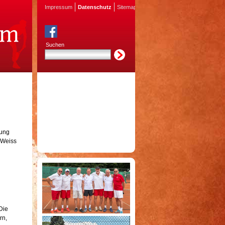
Impressum
Datenschutz
Sitemap
Suchen
bung
 Weiss
Die
rn,