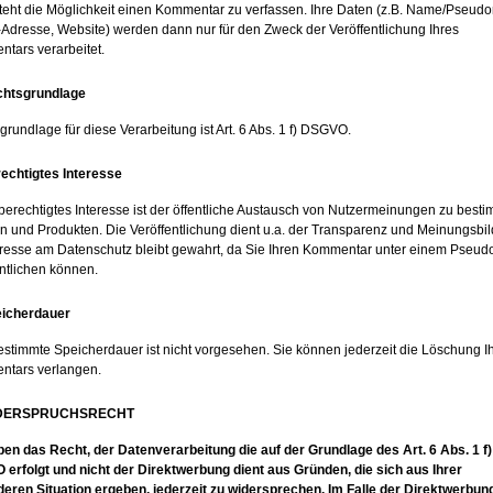
teht die Möglichkeit einen Kommentar zu verfassen. Ihre Daten (z.B. Name/Pseud
-Adresse, Website) werden dann nur für den Zweck der Veröffentlichung Ihres
tars verarbeitet.
chtsgrundlage
rundlage für diese Verarbeitung ist Art. 6 Abs. 1 f) DSGVO.
rechtigtes Interesse
berechtigtes Interesse ist der öffentliche Austausch von Nutzermeinungen zu best
 und Produkten. Die Veröffentlichung dient u.a. der Transparenz und Meinungsbil
teresse am Datenschutz bleibt gewahrt, da Sie Ihren Kommentar unter einem Pseu
entlichen können.
eicherdauer
estimmte Speicherdauer ist nicht vorgesehen. Sie können jederzeit die Löschung I
tars verlangen.
IDERSPRUCHSRECHT
ben das Recht, der Datenverarbeitung die auf der Grundlage des Art. 6 Abs. 1 f)
erfolgt und nicht der Direktwerbung dient aus Gründen, die sich aus Ihrer
eren Situation ergeben, jederzeit zu widersprechen. Im Falle der Direktwerbun