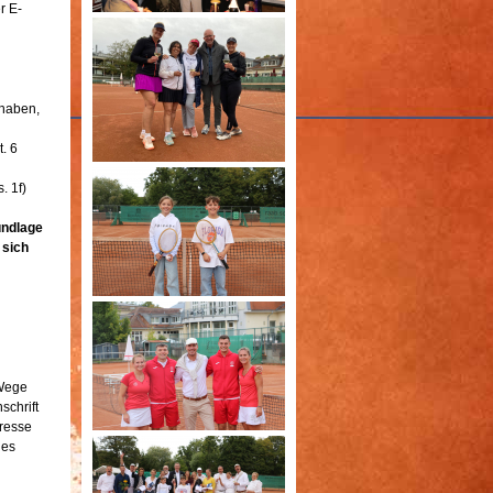
r E-
 haben,
. 6
. 1f)
undlage
 sich
 Wege
schrift
eresse
nes