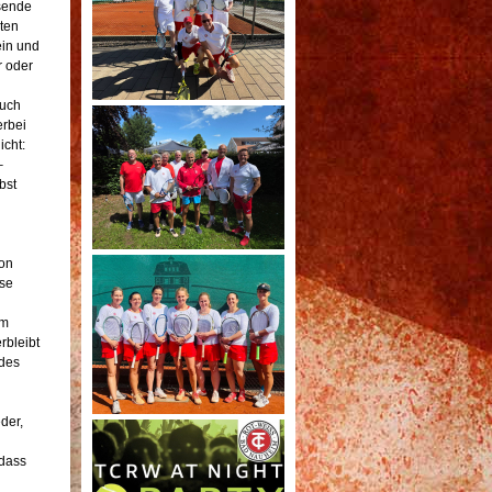
sende
ten
ein und
r oder
auch
erbei
cht:
–
bst
von
sse
em
rbleibt
 des
der,
 dass