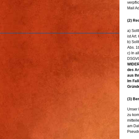
verpfli
Mail A
(2) Re
a) Sol
ist Art
b) Soll
Abs. 1
c) In a
DSGVO 
WIDERS
des Ar
aus Ih
Im Fal
Gründe
(3) Be
Unser 
zu kom
mitteil
am Dat
Pseud