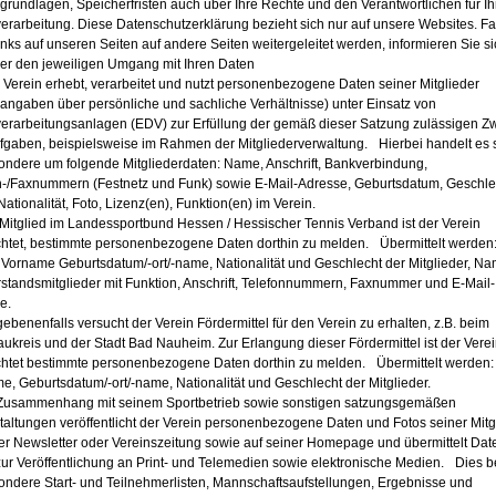
grundlagen, Speicherfristen auch über Ihre Rechte und den Verantwortlichen für Ih
erarbeitung. Diese Datenschutzerklärung bezieht sich nur auf unsere Websites. Fal
nks auf unseren Seiten auf andere Seiten weitergeleitet werden, informieren Sie sic
ber den jeweiligen Umgang mit Ihren Daten
r Verein erhebt, verarbeitet und nutzt personenbezogene Daten seiner Mitglieder
langaben über persönliche und sachliche Verhältnisse) unter Einsatz von
erarbeitungsanlagen (EDV) zur Erfüllung der gemäß dieser Satzung zulässigen Z
fgaben, beispielsweise im Rahmen der Mitgliederverwaltung. Hierbei handelt es 
ondere um folgende Mitgliederdaten: Name, Anschrift, Bankverbindung,
n-/Faxnummern (Festnetz und Funk) sowie E-Mail-Adresse, Geburtsdatum, Geschle
Nationalität, Foto, Lizenz(en), Funktion(en) im Verein.
s Mitglied im Landessportbund Hessen / Hessischer Tennis Verband ist der Verein
ichtet, bestimmte personenbezogene Daten dorthin zu melden. Übermittelt werden
Vorname Geburtsdatum/-ort/-name, Nationalität und Geschlecht der Mitglieder, N
rstandsmitglieder mit Funktion, Anschrift, Telefonnummern, Faxnummer und E-Mail-
se.
ebenenfalls versucht der Verein Fördermittel für den Verein zu erhalten, z.B. beim
aukreis und der Stadt Bad Nauheim. Zur Erlangung dieser Fördermittel ist der Verei
ichtet bestimmte personenbezogene Daten dorthin zu melden. Übermittelt werden
e, Geburtsdatum/-ort/-name, Nationalität und Geschlecht der Mitglieder.
 Zusammenhang mit seinem Sportbetrieb sowie sonstigen satzungsgemäßen
taltungen veröffentlicht der Verein personenbezogene Daten und Fotos seiner Mitg
ner Newsletter oder Vereinszeitung sowie auf seiner Homepage und übermittelt Dat
ur Veröffentlichung an Print- und Telemedien sowie elektronische Medien. Dies bet
ondere Start- und Teilnehmerlisten, Mannschaftsaufstellungen, Ergebnisse und