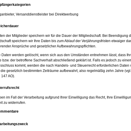
pfängerkategorien
ganbieter, Versanddienstleister bei Direktwerbung
eicherdauer
en der Mitglieder speichern wir für die Dauer der Mitgliedschaft. Bei Beendigung d
dschaft speichern wir Ihre Daten bis zum Ablauf der Verjährungsfristen etwaiger da
ierender Ansprüche und gesetzlicher Aufbewahrungspflichten.
 Daten werden gelöscht, wenn sich aus den Umständen entnehmen lässt, dass Ihr
 bzw. der betroffene Sachverhalt abschließend geklärt ist. Falls es jedoch zu eine
gsschluss kommt, werden die nach Handels- und Steuerrecht erforderlichen Daten 
r die gesetzlich bestimmten Zeiträume aufbewahrt, also regelmäßig zehn Jahre (vgl
 147 AO).
derrufsrecht
en im Fall der Verarbeitung aufgrund Ihrer Einwilligung das Recht, Ihre Einwilligu
it zu widerrufen.
ommentare
rarbeitungszweck