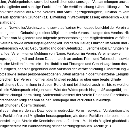
sten, Wahlergebnisse sowie bei sportlichen oder sonstigen Versammlungen anwe
ndsmitglieder und sonstige Funktionäre. Die Veröffentlichung / Übermittlung von Da
änkt sich hierbei auf Name, Vereins- und Abteilungszugehörigkeit, Funktion im Ver
t aus sportlichen Gründen (z.B. Einteilung in Wettkampfklassen) erforderlich – Alte
sjahrgang.
 seiner Newsletter/Vereinszeitung sowie auf seiner Homepage berichtet der Verein 
hrungen und Geburtstage seiner Mitglieder sowie Veranstaltungen des Vereins. Hi
 Fotos von Mitgliedern und folgende personenbezogene Mitgliederdaten veröffentli
Vereins- sowie Abteilungszugehörigkeit und deren Dauer, Funktion im Verein und 
 erforderlich – Alter, Geburtsjahrgang oder Geburtstag. Berichte über Ehrungen ne
darf der Verein – unter Meldung von Name, Funktion im Verein, Vereins- sowie
ungszugehörigkeit und deren Dauer – auch an andere Print- und Telemedien sowie
onische Medien übermitteln. Im Hinblick auf Ehrungen und Geburtstage kann das
ne Mitglied jederzeit gegenüber dem Vorstand der Veröffentlichung / Übermittlung 
fotos sowie seiner personenbezogenen Daten allgemein oder für einzelne Ereigni
rechen. Der Verein informiert das Mitglied rechtzeitig über eine beabsichtigte
ntlichung / Übermittlung in diesem Bereich und teilt hierbei auch mit, bis zu welch
nkt ein Widerspruch erfolgen kann. Wird der Widerspruch fristgemäß ausgeübt, unte
öffentlichung/Übermittlung. Anderenfalls entfernt der Verein Daten und Einzelfotos
prechenden Mitglieds von seiner Homepage und verzichtet auf künftige
ntlichungen / Übermittlungen.
gliederlisten werden als Datei oder in gedruckter Form insoweit an Vorstandsmitglie
ge Funktionäre und Mitglieder herausgegeben, wie deren Funktion oder besondere
enstellung im Verein die Kenntnisnahme erfordern. Macht ein Mitglied glaubhaft,
 Mitgliederliste zur Wahrnehmung seiner satzungsgemäßen Rechte (z.B.