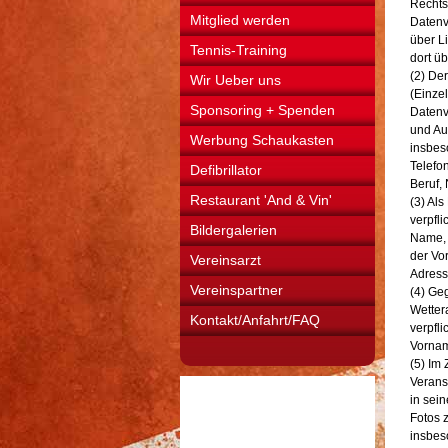
Rechts
Mitglied werden
Datenv
über Li
Tennis-Training
dort ü
(2) De
Wir Ueber uns
(Einze
Sponsoring + Spenden
Datenv
und Au
Werbung Schaukasten
insbes
Telefo
Defibrillator
Beruf, 
Restaurant 'And & Vin'
(3) Al
verpfl
Bildergalerien
Name, 
der Vo
Vereinsarzt
Adres
Vereinspartner
(4) Geg
Wetter
Kontakt/Anfahrt/FAQ
verpfl
Vornam
(5) Im
Verans
in sei
Fotos z
insbes