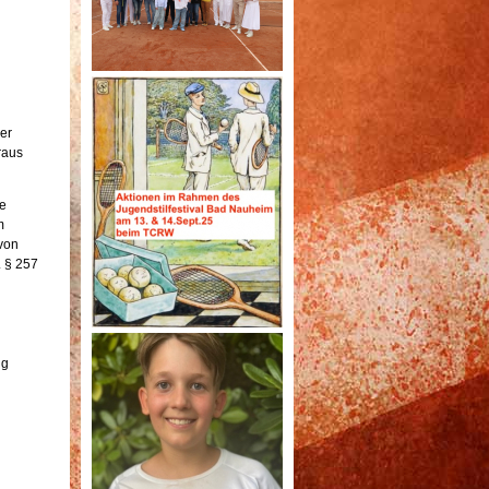
er
raus
e
m
von
. § 257
ng