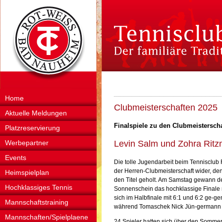
Home
Clubmeisterschaften 2025
Aktuelle Meldungen
Finalspiele zu den Clubmeistersch
Platzreservierung
Werbepartner
Levin Salm und Zohra Rit
Events
Die tolle Jugendarbeit beim Tennisclub
der Herren-Clubmeisterschaft wider, den
Heimspielplan
den Titel geholt. Am Samstag gewann de
Hochklassiges Tennis
Sonnenschein das hochklassige Finale m
sich im Halbfinale mit 6:1 und 6:2 ge-ge
Mannschaftstraining
während Tomaschek Nick Jün-germann mi
Mannschaften/Spielplaene
24 Spieler hatten sich über den Somme