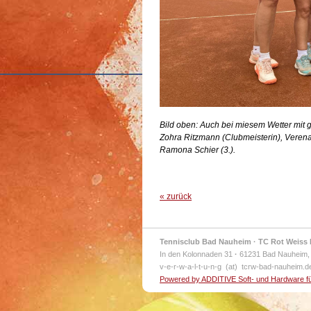
Bild oben: Auch bei miesem Wetter mit g
Zohra Ritzmann (Clubmeisterin), Verena
Ramona Schier (3.).
« zurück
Tennisclub Bad Nauheim · TC Rot Weiss 
In den Kolonnaden 31
·
61231 Bad Nauheim,
v-e-r-w-a-l-t-u-n-g (at) tcrw-bad-nauheim.
Powered by ADDITIVE Soft- und Hardware f