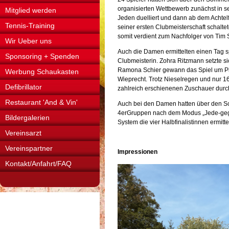
organisierten Wettbewerb zunächst in 
Mitglied werden
Jeden duelliert und dann ab dem Achtel
Tennis-Training
seiner ersten Clubmeisterschaft schalt
somit verdient zum Nachfolger von Tim S
Wir Ueber uns
Auch die Damen ermittelten einen Tag sp
Sponsoring + Spenden
Clubmeisterin. Zohra Ritzmann setzte si
Ramona Schier gewann das Spiel um Plat
Werbung Schaukasten
Wieprecht. Trotz Nieselregen und nur 
Defibrillator
zahlreich erschienenen Zuschauer durc
Restaurant 'And & Vin'
Auch bei den Damen hatten über den So
4erGruppen nach dem Modus „Jede-gegen
Bildergalerien
System die vier Halbfinalistinnen ermittel
Vereinsarzt
Vereinspartner
Impressionen
Kontakt/Anfahrt/FAQ