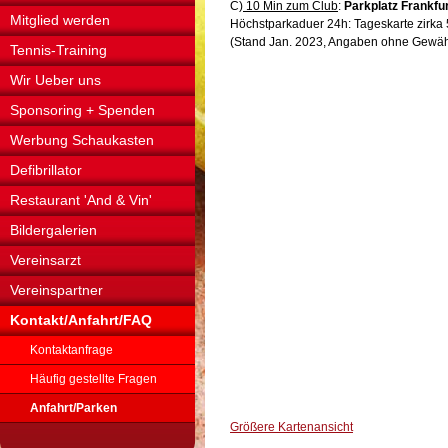
C)
10 Min zum Club
:
Parkplatz Frankfu
Mitglied werden
Höchstparkaduer 24h: Tageskarte zirka 
(Stand Jan. 2023, Angaben ohne Gewäh
Tennis-Training
Wir Ueber uns
Sponsoring + Spenden
Werbung Schaukasten
Defibrillator
Restaurant 'And & Vin'
Bildergalerien
Vereinsarzt
Vereinspartner
Kontakt/Anfahrt/FAQ
Kontaktanfrage
Häufig gestellte Fragen
Anfahrt/Parken
Größere Kartenansicht