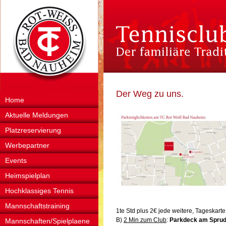
Der Weg zu uns.
Home
Aktuelle Meldungen
Platzreservierung
Werbepartner
Events
Heimspielplan
Hochklassiges Tennis
Mannschaftstraining
1te Std plus 2€ jede weitere, Tageskarte
B)
2 Min zum Club
:
Parkdeck am Sprud
Mannschaften/Spielplaene