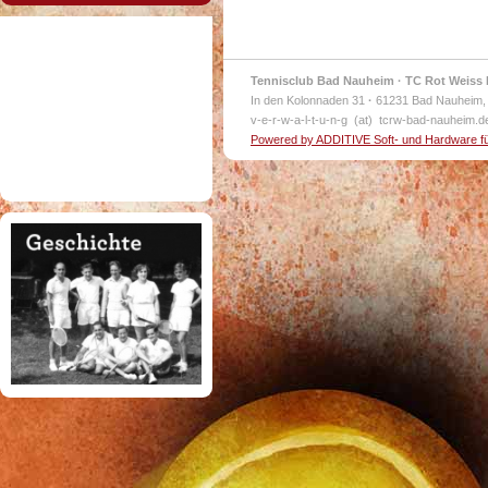
Tennisclub Bad Nauheim · TC Rot Weiss 
In den Kolonnaden 31
·
61231 Bad Nauheim,
v-e-r-w-a-l-t-u-n-g (at) tcrw-bad-nauheim.
Powered by ADDITIVE Soft- und Hardware f