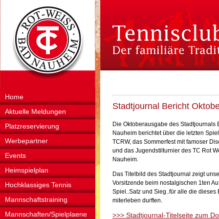
Home
Stadtjournal Bericht Okt
Aktuelle Meldungen
Die Oktoberausgabe des Stadtjournals
Platzreservierung
Nauheim berichtet über die letzten Spie
Werbepartner
TCRW, das Sommerfest mit famoser Dis
und das Jugendstilturnier des TC Rot 
Events
Nauheim.
Heimspielplan
Das Titelbild des Stadtjournal zeigt uns
Vorsitzende beim nostalgischen 1ten Au
Hochklassiges Tennis
Spiel..Satz und Sieg..für alle die dieses
Mannschaftstraining
miterleben durften.
Mannschaften/Spielplaene
>>> Stadtjournal-Titelseite zum D