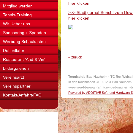
hier klicken
Mitglied werden
>>> Stadtjournal-Bericht zum Dow
Tennis-Training
hier klicken
Wir Ueber uns
Sponsoring + Spenden
Werbung Schaukasten
Defibrillator
« zurück
Restaurant 'And & Vin'
Bildergalerien
Vereinsarzt
Tennisclub Bad Nauheim · TC Rot Weiss 
In den Kolonnaden 31
·
61231 Bad Nauheim,
Vereinspartner
v-e-r-w-a-l-t-u-n-g (at) tcrw-bad-nauheim.
Powered by ADDITIVE Soft- und Hardware f
Kontakt/Anfahrt/FAQ