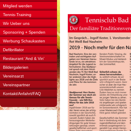
Mitglied werden
Tennis-Training
Wir Ueber uns
Sponsoring + Spenden
Werbung Schaukasten
Defibrillator
Restaurant 'And & Vin'
Bildergalerien
Vereinsarzt
Vereinspartner
Kontakt/Anfahrt/FAQ