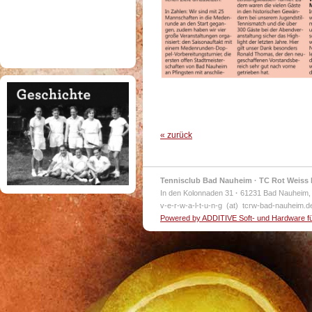
« zurück
Tennisclub Bad Nauheim · TC Rot Weiss 
In den Kolonnaden 31
·
61231 Bad Nauheim,
v-e-r-w-a-l-t-u-n-g (at) tcrw-bad-nauheim.
Powered by ADDITIVE Soft- und Hardware f