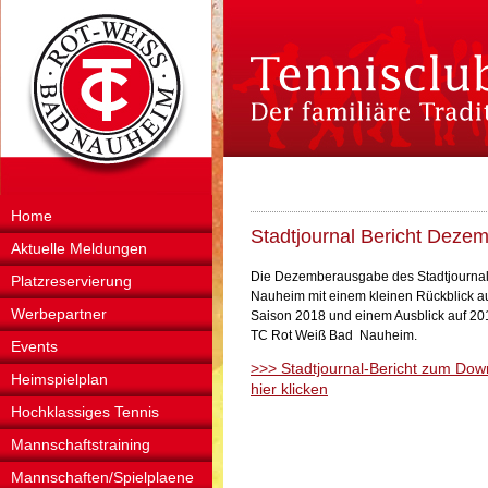
Home
Stadtjournal Bericht Deze
Aktuelle Meldungen
Die Dezemberausgabe des Stadtjourna
Platzreservierung
Nauheim mit einem kleinen Rückblick au
Werbepartner
Saison 2018 und einem Ausblick auf 20
TC Rot Weiß Bad Nauheim.
Events
>>> Stadtjournal-Bericht zum Dow
Heimspielplan
hier klicken
Hochklassiges Tennis
Mannschaftstraining
Mannschaften/Spielplaene