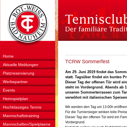
Home
TCRW Sommerfest
Aktuelle Meldungen
Am 29. Juni 2019 findet das Somm
Platzreservierung
statt. Tagsüber findet ein buntes 
Werbepartner
Dieser Tag der offenen Tür wird ei
steht im Vordergrund. Abends ab 19
Events
unseren Sommerterrassen zum Tan
verwöhnt mit italienischen Speisen
Heimspielplan
Hochklassiges Tennis
Wir werden den Tag um 13:00h eröffne
Für die Turniersieger winken tolle Preise
Mannschaftstraining
Dieser Tag der offenen Tür wird ein Fami
Vordergrund.
Mannschaften/Spielplaene