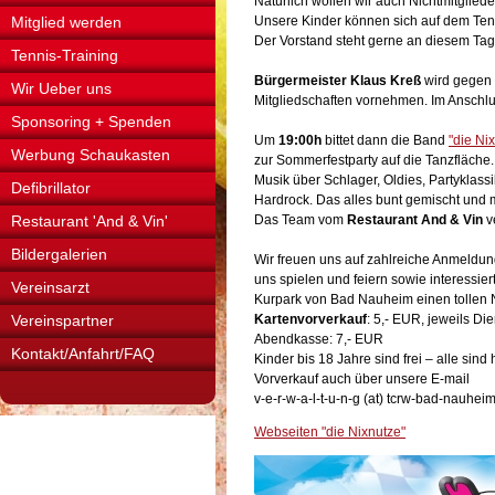
Natürlich wollen wir auch Nichtmitglied
Mitglied werden
Unsere Kinder können sich auf dem Ten
Der Vorstand steht gerne an diesem Ta
Tennis-Training
Bürgermeister Klaus Kreß
wird gegen 
Wir Ueber uns
Mitgliedschaften vornehmen. Im Anschlu
Sponsoring + Spenden
Um
19:00h
bittet dann die Band
"die Ni
Werbung Schaukasten
zur Sommerfestparty auf die Tanzfläche.
Musik über Schlager, Oldies, Partyklass
Defibrillator
Hardrock. Das alles bunt gemischt und m
Restaurant 'And & Vin'
Das Team vom
Restaurant And & Vin
v
Bildergalerien
Wir freuen uns auf zahlreiche Anmeldung
uns spielen und feiern sowie interessie
Vereinsarzt
Kurpark von Bad Nauheim einen tollen 
Vereinspartner
Kartenvorverkauf
: 5,- EUR, jeweils D
Abendkasse: 7,- EUR
Kontakt/Anfahrt/FAQ
Kinder bis 18 Jahre sind frei – alle sind
Vorverkauf auch über unsere E-mail
v-e-r-w-a-l-t-u-n-g (at) tcrw-bad-nauhe
Webseiten "die Nixnutze"