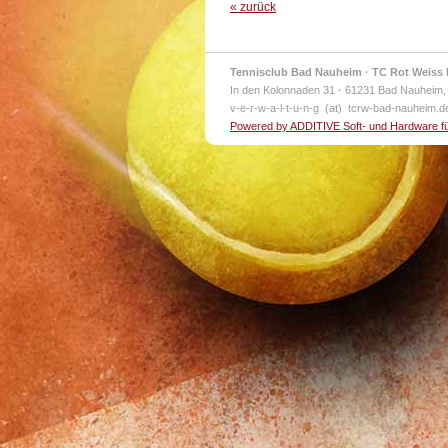
« zurück
Tennisclub Bad Nauheim · TC Rot Weiss 
In den Kolonnaden 31
·
61231 Bad Nauheim,
v-e-r-w-a-l-t-u-n-g (at) tcrw-bad-nauheim.
Powered by ADDITIVE Soft- und Hardware f