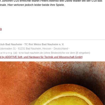
n Junioren U16 erreichte Martin Peters ebenso wie David Walter bei der U18 das
inale. Hier verloren jedoch leider beide ihre Spiele.
ck
club Bad Nauheim · TC Rot Weiss Bad Nauheim e. V.
Kolonnaden 31
·
61231 Bad Nauheim, Hessen
·
Deutschland
·
-a-l-t-u-n-g (at) tcrw-bad-nauheim.de (ohne Bindestriche vor dem @ eingeben)
 by ADDITIVE Soft- und Hardware für Technik und Wissenschaft GmbH