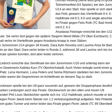
Lennart Redling (siehe Bild) ging im größ
Teilnehmerfeld (54 Spieler), bei den Juni
U14 an den Start. Hier spielte er sich star
das Feld, gewann das Viertelfinale 6:4, 6:
Halbfinale mit 6:3, 6:0 und siegte abschl
im Finale gegen Felix Roth (TC Bad Hom
mit 6:2, 6:2.
Anastasia Felsinger erreichte bei den U1
nale. Sie verlor dort gegen die spätere Siegerin Meret Wilde (TV Ober-Eschbach). C
ll verlor im Viertelfinale gegen Anastasia knapp in zwei Sätzen.
n Juniorinnen U14 gingen Jill Kowitz, Dara Aylin Novotny und Laurine Arias für Bad
 an den Start. Dara verlor leider in Runde 2, während Jill und Laurine sich bis in
inale spielen konnten, dort aber leider verloren.
 Liebrich erreichte das Semifinale bei den Juniorinnen U16 und unterlag dann der
en Gewinnerin Katinka Kurz (TV Oberhöchstadt). Auch Vivien belegte somit einen g
n Platz. Lena Hermann, Luisa Peters und Selma Ritzmann starteten bei den Juniori
eider waren die Gegnerinnen im Achtelfinale an diesem Tag zu stark.
ockmann spielte bei der U8 ganz souverän auf, gewann die Gruppenphase deutlic
tarken Leistungen auch das Finale. Glückwunsch an den alten und neuen U8
ister! Phil Louis Steinbichler spielte sich ins U12 Halbfinale, jedoch musste er dor
gegen Florin Jakob beim Stande von 1:2 verletzungsbedingt aufgeben. Nils Finkeld
 ein gutes Turnier und verlor leider das Finale gegen Florin Jakob (TC 89 Oberstedt