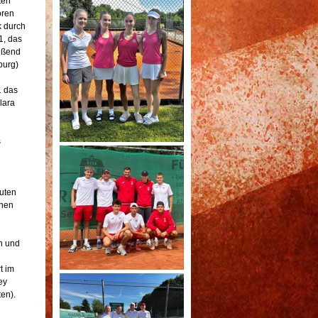
ten
oren
k durch
1, das
ießend
burg)
1 das
lara
s
uten
nnen
h und
t im
ey
en).