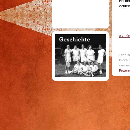
Bei de
Achtelf
« zurü
Tennis
In den 
v-e-r-w
Powered