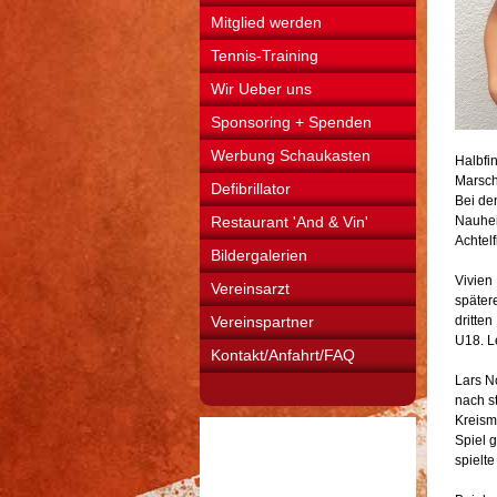
Mitglied werden
Tennis-Training
Wir Ueber uns
Sponsoring + Spenden
Werbung Schaukasten
Halbfi
Marscha
Defibrillator
Bei de
Restaurant 'And & Vin'
Nauheim
Achtelf
Bildergalerien
Vivien
Vereinsarzt
später
Vereinspartner
dritte
U18. L
Kontakt/Anfahrt/FAQ
Lars N
nach s
Kreisme
Spiel 
spielte