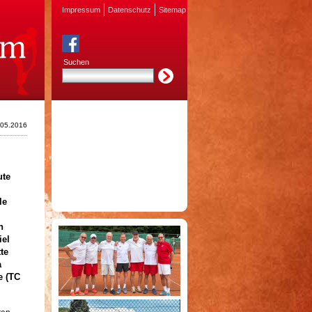
Impressum
Datenschutz
Sitemap
Suchen
.05.2016
ute
le
n
iel
te
a
e (TC