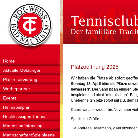
Home
Platzoeffnung 2025
Aktuelle Meldungen
Wir haben die Plätze ab sofort geöff
Platzreservierung
Sonntag 13. April bitte die Plätze sow
Werbepartner
bewässern.
Der Sand ist an einigen Stell
bespielen und nicht "reinrutschen". Be
Events
Unebenheiten bitte sofort mit z.B. dem H
Heimspielplan
Damit wir alle wieder bis November vie
Hochklassiges Tennis
Sportliche Grüße
Mannschaftstraining
i.V. Andreas Heilemann, 2.Vorsitzende
Mannschaften/Spielplaene