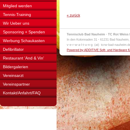
Mitglied werden
Tennis-Training
« zurück
Wir Ueber uns
Sponsoring + Spenden
Tennisclub Bad Nauheim · TC Rot Weiss 
In den Kolonnaden 31
·
61231 Bad Nauheim,
Werbung Schaukasten
v-e-r-w-a-l-t-u-n-g (at) tcrw-bad-nauheim.
Defibrillator
Powered by ADDITIVE Soft- und Hardware f
Restaurant 'And & Vin'
Bildergalerien
Vereinsarzt
Vereinspartner
Kontakt/Anfahrt/FAQ