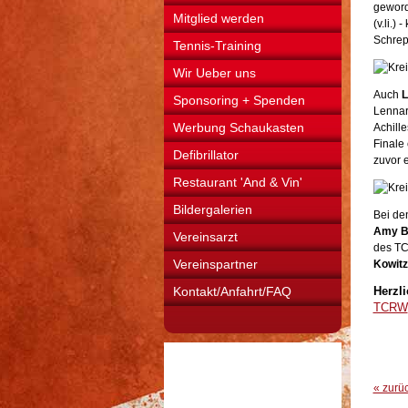
geword
Mitglied werden
(v.li.)
Schrep
Tennis-Training
Wir Ueber uns
Auch
L
Sponsoring + Spenden
Lennar
Werbung Schaukasten
Achille
Finale 
Defibrillator
zuvor e
Restaurant 'And & Vin'
Bildergalerien
Bei de
Amy B
Vereinsarzt
des TC
Vereinspartner
Kowitz
Kontakt/Anfahrt/FAQ
Herzl
TCRW
« zurü