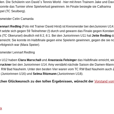
en. Die Schülerin von David´s Tennis World - hier mit ihren Trainern Jake und Davi
 - konnte das Turnier ohne Spielverlust gewinnen. Im Finale besiegte sie Catharina
pel (TC Seulberg).
ennart Redling
(Foto mit Trainer David Hirst) ist Kreismeister bei denJunioren U14
t setzte sich gegen 59 Teilnehmer (!) durch und gewann das Finale gegen Konstan
s (TC Oberursel) deutlich mit 6:2, 6:1. Bei den Juniorinnen U11 hat
Jette Redling
d
erreicht. Sie konnte im Halbfinale gegen eine Spielerin gewinnen, gegen die sie n
rfolgreich war (Mara Speier).
n U12 haben
Clara Marschall
und
Anastasia Felsinger
das Halbfinale erreicht, w
ruckner
bei den Juniorinnen U14. Amy verstärkt nächste Saison die Damen-Mann
 RW Bad Nauheim. Unter den besten Vier waren vom TC RW Bad Nauheim auch
J
(Juniorinnen U16) und
Selma Ritzmann
(Juniorinnen U18).
ichen Glückwunsch zu den tollen Ergebnissen, wünscht der
Vorstand vo
ck