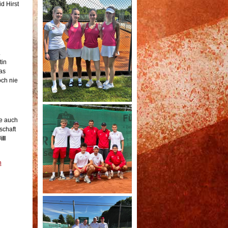
d Hirst
.
tin
as
och nie
ie auch
schaft
ill
m