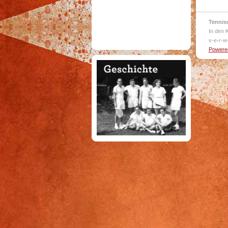
Tennis
In den 
v-e-r-w
Powered