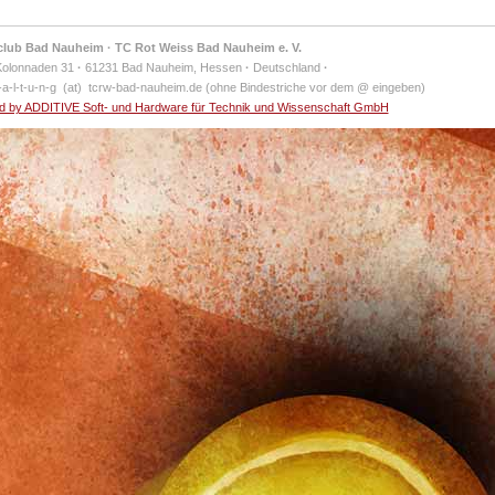
club Bad Nauheim · TC Rot Weiss Bad Nauheim e. V.
Kolonnaden 31
·
61231 Bad Nauheim, Hessen
·
Deutschland
·
-a-l-t-u-n-g (at) tcrw-bad-nauheim.de (ohne Bindestriche vor dem @ eingeben)
 by ADDITIVE Soft- und Hardware für Technik und Wissenschaft GmbH