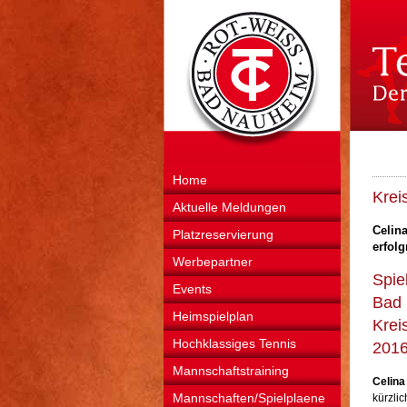
Home
Krei
Aktuelle Meldungen
Celin
Platzreservierung
erfolg
Werbepartner
Spie
Events
Bad 
Heimspielplan
Krei
Hochklassiges Tennis
2016
Mannschaftstraining
Celin
Mannschaften/Spielplaene
kürzli