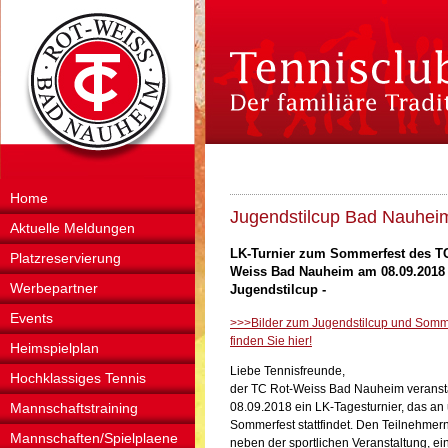
Home
Jugendstilcup Bad Nauhei
Aktuelle Meldungen
LK-Turnier zum Sommerfest des TC
Platzreservierung
Weiss Bad Nauheim am 08.09.2018 
Werbepartner
Jugendstilcup -
Events
>>>Bilder zum Jugendstilcup und Somm
finden Sie hier!
Heimspielplan
Liebe Tennisfreunde,
Hochklassiges Tennis
der TC Rot-Weiss Bad Nauheim veranst
Mannschaftstraining
08.09.2018 ein LK-Tagesturnier, das a
Sommerfest stattfindet. Den Teilnehmern
Mannschaften/Spielplaene
neben der sportlichen Veranstaltung, ei