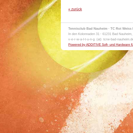
« zurück
Tennisclub Bad Nauheim · TC Rot Weiss 
In den Kolonnaden 31
·
61231 Bad Nauheim,
v-e-r-w-a-l-t-u-n-g (at) tcrw-bad-nauheim.
Powered by ADDITIVE Soft- und Hardware f