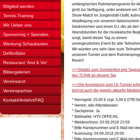
umfangreiches Rahmenprogramm für kle
Mitglied werden
groß zur Verfügung, unter anderem ein 
Tennis-Training
Show-Match im Jungendstil-Outfit, kulin
Verpflegung von unserem italienischem
Wir Ueber uns
Gastronomen und einen DJ, der ab den 
Abendstunden für die musikalische Beg
Sponsoring + Spenden
sorgt, damit dieser Tag zu einem
Werbung Schaukasten
unvergesslichen Event für alle Teilnehm
Wir würden uns sehr über eure Teilnah
Defibrillator
unserem Turnier und dem Rahmenpro
freuen!
Restaurant 'And & Vin'
>>>Details zum Sommerfest und Tagesa
Bildergalerien
des TCRW an diesem Tag
Vereinsarzt
>>>Die Anmeldung zum LK-Turnier erfolg
Vereinspartner
dort ist auch die jeweils aktuelle Melde
Kontakt/Anfahrt/FAQ
* Nenngeld: 25,00 € zzgl. 5,00 € DTB-
* Herren, alle Altersklassen
* Sachpreise: Ja
* Ballmarke: HTV OFFICIAL
* Meldeschluss: 03.09.2018 23:59
* Bitte Handynummer und E-Mail bei d
* Auslosung: 04.09.2018 20:00
* Bitte Handynummer und E-Mail bei d