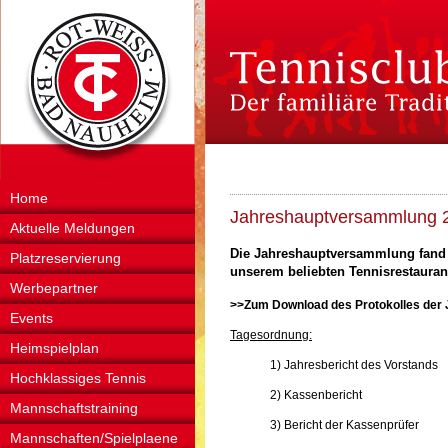
Home
Jahreshauptversammlung 
Aktuelle Meldungen
Die Jahreshauptversammlung fand 
Platzreservierung
unserem beliebten Tennisrestauran
Werbepartner
>>Zum Download des Protokolles der
Events
Tagesordnung:
Heimspielplan
1) Jahresbericht des Vorstands
Hochklassiges Tennis
2) Kassenbericht
Mannschaftstraining
3) Bericht der Kassenprüfer
Mannschaften/Spielplaene