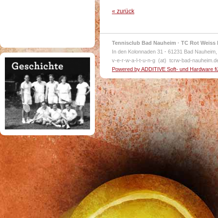
« zurück
Tennisclub Bad Nauheim · TC Rot Weiss 
In den Kolonnaden 31
·
61231 Bad Nauheim,
v-e-r-w-a-l-t-u-n-g (at) tcrw-bad-nauheim.
Powered by ADDITIVE Soft- und Hardware f