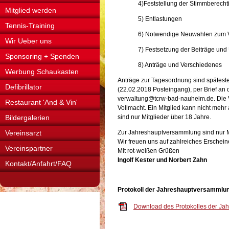
4)Feststellung der Stimmberecht
Mitglied werden
5) Entlastungen
Tennis-Training
6) Notwendige Neuwahlen zum V
Wir Ueber uns
7) Festsetzung der Beiträge und
Sponsoring + Spenden
8) Anträge und Verschiedenes
Werbung Schaukasten
Anträge zur Tagesordnung sind späteste
Defibrillator
(22.02.2018 Posteingang), per Brief an d
verwaltung@tcrw-bad-nauheim.de. Die Ver
Restaurant 'And & Vin'
Vollmacht. Ein Mitglied kann nicht mehr 
Bildergalerien
sind nur Mitglieder über 18 Jahre.
Vereinsarzt
Zur Jahreshauptversammlung sind nur M
Wir freuen uns auf zahlreiches Erschein
Vereinspartner
Mit rot-weißen Grüßen
Ingolf Kester und Norbert Zahn
Kontakt/Anfahrt/FAQ
Protokoll der Jahreshauptversammlu
Download des Protokolles der J