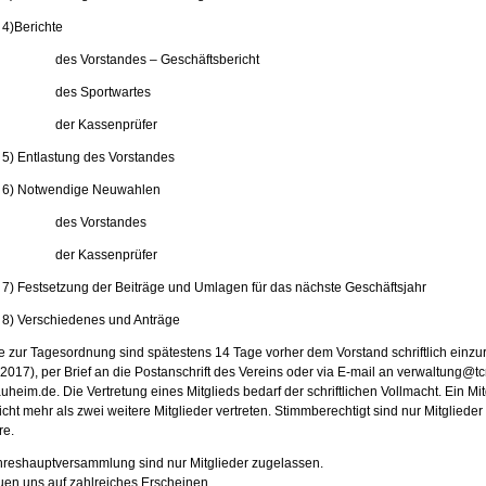
4)Berichte
des Vorstandes – Geschäftsbericht
des Sportwartes
der Kassenprüfer
5) Entlastung des Vorstandes
6) Notwendige Neuwahlen
des Vorstandes
der Kassenprüfer
7) Festsetzung der Beiträge und Umlagen für das nächste Geschäftsjahr
8) Verschiedenes und Anträge
e zur Tagesordnung sind spätestens 14 Tage vorher dem Vorstand schriftlich einzu
2017), per Brief an die Postanschrift des Vereins oder via E-mail an verwaltung@tc
heim.de. Die Vertretung eines Mitglieds bedarf der schriftlichen Vollmacht. Ein Mit
cht mehr als zwei weitere Mitglieder vertreten. Stimmberechtigt sind nur Mitglieder
re.
hreshauptversammlung sind nur Mitglieder zugelassen.
euen uns auf zahlreiches Erscheinen.