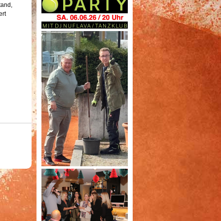
tand,
ert