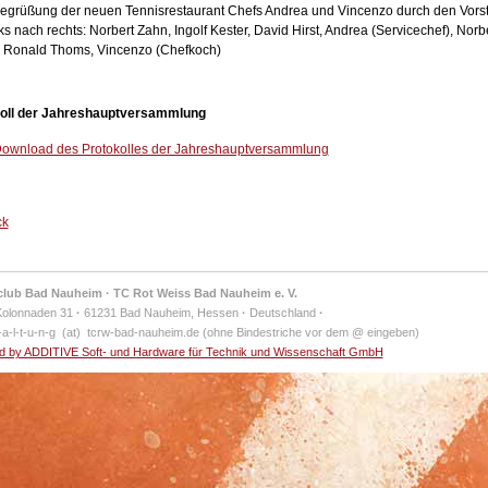
Begrüßung der neuen Tennisrestaurant Chefs Andrea und Vincenzo durch den Vors
ks nach rechts: Norbert Zahn, Ingolf Kester, David Hirst, Andrea (Servicechef), Norb
, Ronald Thoms, Vincenzo (Chefkoch)
oll der Jahreshauptversammlung
ownload des Protokolles der Jahreshauptversammlung
ck
club Bad Nauheim · TC Rot Weiss Bad Nauheim e. V.
Kolonnaden 31
·
61231 Bad Nauheim, Hessen
·
Deutschland
·
-a-l-t-u-n-g (at) tcrw-bad-nauheim.de (ohne Bindestriche vor dem @ eingeben)
 by ADDITIVE Soft- und Hardware für Technik und Wissenschaft GmbH