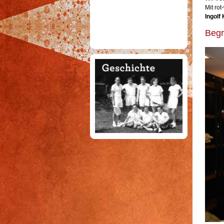
Mit ro
Ingolf
Begr