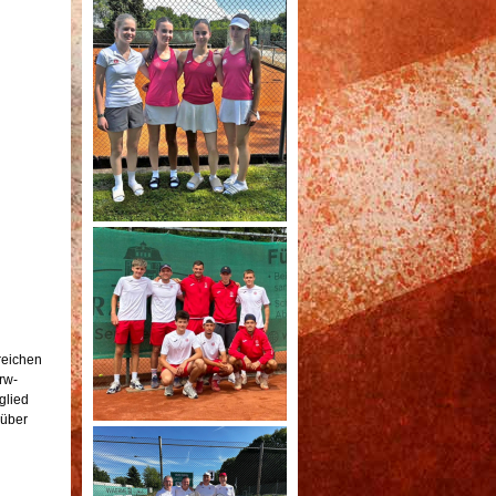
reichen
rw-
glied
 über