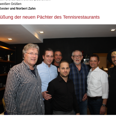
t-weißen Grüßen
 Kester und Norbert Zahn
üßung der neuen Pächter des Tennisrestaurants