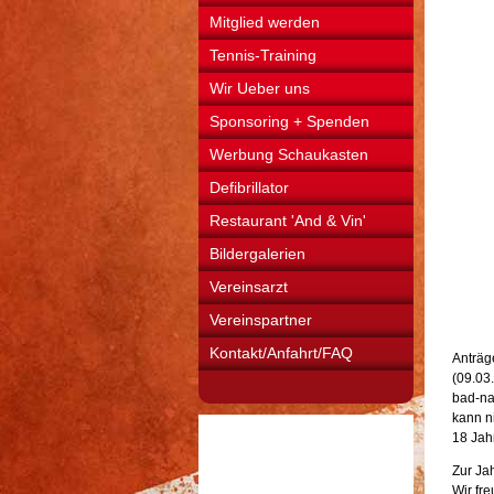
Mitglied werden
Tennis-Training
Wir Ueber uns
Sponsoring + Spenden
Werbung Schaukasten
Defibrillator
Restaurant 'And & Vin'
Bildergalerien
Vereinsarzt
Vereinspartner
Kontakt/Anfahrt/FAQ
Anträg
(09.03.
bad-nau
kann ni
18 Jah
Zur Ja
Wir fr