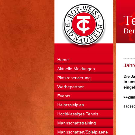
Home
Jahr
Aktuelle Meldungen
Die J
Platzreservierung
in uns
Werbepartner
einge
Events
>>Zum 
Heimspielplan
Tageso
Hochklassiges Tennis
Mannschaftstraining
Mannschaften/Spielplaene