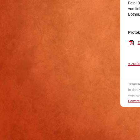
Foto: 
von lin
Bothor
Protok
D
« zurü
Tennis
In den 
v-e-r-w
Powered