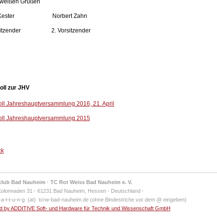
t-weißen Grüßen
lf Kester Norbert Zahn
rsitzender 2. Vorsitzender
oll zur JHV
oll Jahreshauptversammlung 2016, 21. April
oll Jahreshauptversammlung 2015
ck
club Bad Nauheim · TC Rot Weiss Bad Nauheim e. V.
Kolonnaden 31
·
61231 Bad Nauheim, Hessen
·
Deutschland
·
-a-l-t-u-n-g (at) tcrw-bad-nauheim.de (ohne Bindestriche vor dem @ eingeben)
 by ADDITIVE Soft- und Hardware für Technik und Wissenschaft GmbH