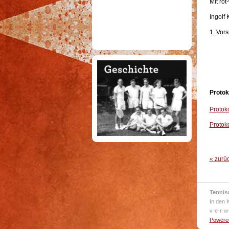
Mit ro
Ingo
1. Vo
Protok
Protok
Protok
« zurü
Tennis
In den 
v-e-r-w
Powered