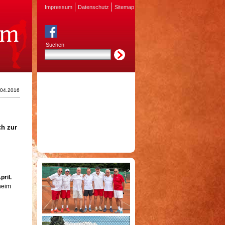
Impressum
Datenschutz
Sitemap
Suchen
.04.2016
ich
zur
ril.
heim