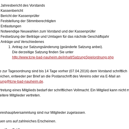
Jahresbericht des Vorstands
Kassenbericht
Bericht der Kassenprüfer
Feststellung der Stimmberechtigten
Entlastungen
Notwendige Neuwahlen zum Vorstand und der Kassenprüfer
Festsetzung der Beiträge und Umlagen für das nächste Geschäftsjahr
Anträge und Verschiedenes
Antrag zur Satzungsänderung (geänderte Satzung anbei).
Die derzeitige Satzung finden Sie unter
http://www.tcrw-bad-nauheim.de/inhalt/SatzungSpielordnung.php
e zur Tagesordnung sind bis 14 Tage vorher (07.04.2016) dem Vorstand schriftlich
ichen, entweder per Brief an die Postanschrift des Vereins oder via E-Mail an
tung@tcrw-bad-nauheim.de
.
tretung eines Mitglieds bedarf der schriftlichen Vollmacht. Ein Mitglied kann nicht 
itere Mitglieder vertreten.
hreshauptversammlung sind nur Mitglieder zugelassen.
euen uns auf zahlreiches Erscheinen.