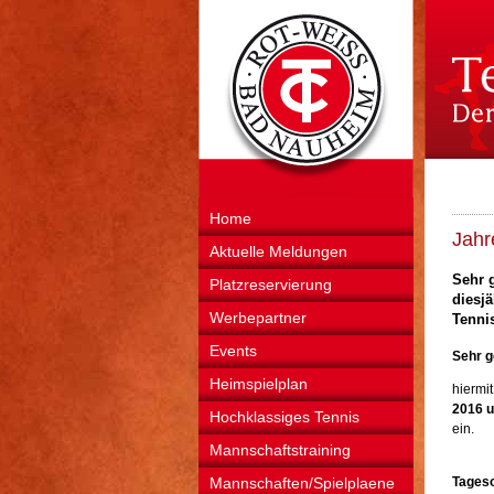
Home
Jahr
Aktuelle Meldungen
Sehr g
Platzreservierung
diesj
Werbepartner
Tennis
Events
Sehr g
Heimspielplan
hiermit
2016 u
Hochklassiges Tennis
ein.
Mannschaftstraining
Mannschaften/Spielplaene
Tages