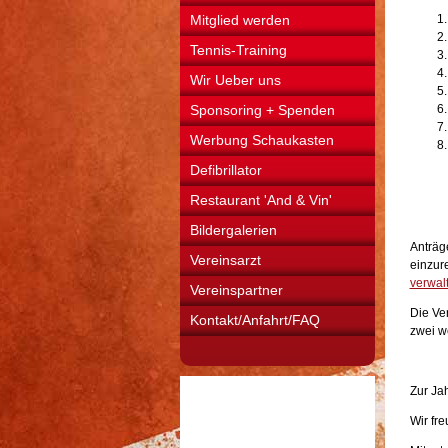
Mitglied werden
Tennis-Training
Wir Ueber uns
Sponsoring + Spenden
Werbung Schaukasten
Defibrillator
Restaurant 'And & Vin'
Bildergalerien
Anträg
Vereinsarzt
einzure
verwal
Vereinspartner
Die Ver
Kontakt/Anfahrt/FAQ
zwei we
Zur Ja
Wir fr