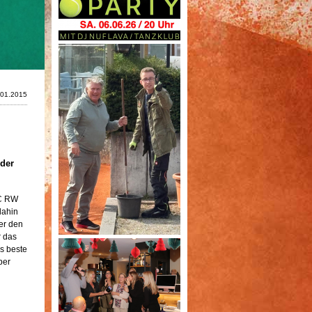
.01.2015
der
TC RW
dahin
er den
r das
s beste
per