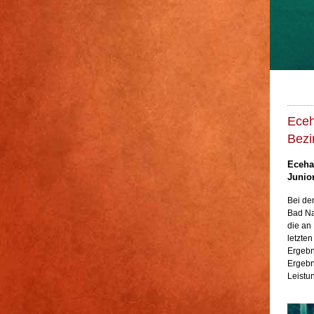
Eceh
Bezi
Eceha
Junior
Bei de
Bad Na
die an 
letzte
Ergebn
Ergebn
Leistu