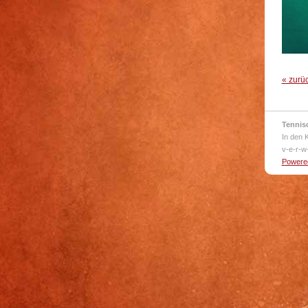
« zurü
Tennis
In den 
v-e-r-w
Powered