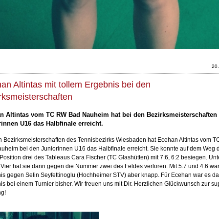
20
an Altintas mit tollem Ergebnis bei den
rksmeisterschaften
n Altintas vom TC RW Bad Nauheim hat bei den Bezirksmeisterschaften 
innen U16 das Halbfinale erreicht.
n Bezirksmeisterschaften des Tennisbezirks Wiesbaden hat Ecehan Altintas vom 
uheim bei den Juniorinnen U16 das Halbfinale erreicht. Sie konnte auf dem Weg 
Position drei des Tableaus Cara Fischer (TC Glashütten) mit 7:6, 6:2 besiegen. Unt
n Vier hat sie dann gegen die Nummer zwei des Feldes verloren: Mit 5:7 und 4:6 wa
is gegen Selin Seyfettinoglu (Hochheimer STV) aber knapp. Für Ecehan war es da
is bei einem Turnier bisher. Wir freuen uns mit Dir. Herzlichen Glückwunsch zur su
ng!