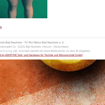
ck
club Bad Nauheim · TC Rot Weiss Bad Nauheim e. V.
Kolonnaden 31
·
61231 Bad Nauheim, Hessen
·
Deutschland
·
-a-l-t-u-n-g (at) tcrw-bad-nauheim.de (ohne Bindestriche vor dem @ eingeben)
 by ADDITIVE Soft- und Hardware für Technik und Wissenschaft GmbH