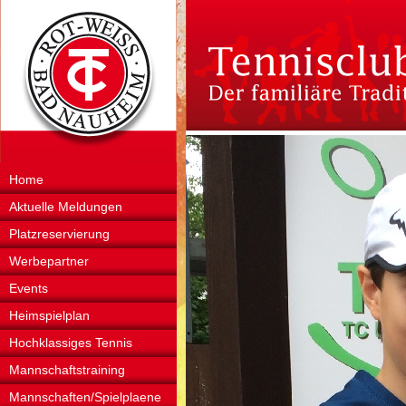
Home
Aktuelle Meldungen
Platzreservierung
Werbepartner
Events
Heimspielplan
Hochklassiges Tennis
Mannschaftstraining
Mannschaften/Spielplaene