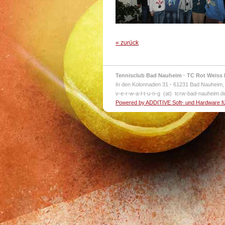
« zurück
Tennisclub Bad Nauheim · TC Rot Weiss 
In den Kolonnaden 31
·
61231 Bad Nauheim,
v-e-r-w-a-l-t-u-n-g (at) tcrw-bad-nauheim.
Powered by ADDITIVE Soft- und Hardware f