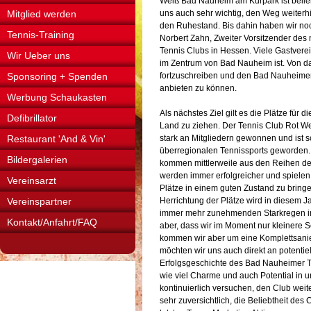
Weiß Bad Nauheim am Kurpark ist belieb
Mitglied werden
uns auch sehr wichtig, den Weg weiter
den Ruhestand. Bis dahin haben wir no
Tennis-Training
Norbert Zahn, Zweiter Vorsitzender des
Tennis Clubs in Hessen. Viele Gastverei
Wir Ueber uns
im Zentrum von Bad Nauheim ist. Von dahe
Sponsoring + Spenden
fortzuschreiben und den Bad Nauheimern
anbieten zu können.
Werbung Schaukasten
Als nächstes Ziel gilt es die Plätze für
Defibrillator
Land zu ziehen. Der Tennis Club Rot Weiß
Restaurant 'And & Vin'
stark an Mitgliedern gewonnen und ist s
überregionalen Tennissports geworden. V
Bildergalerien
kommen mittlerweile aus den Reihen d
werden immer erfolgreicher und spielen 
Vereinsarzt
Plätze in einem guten Zustand zu bringen
Vereinspartner
Herrichtung der Plätze wird in diesem 
immer mehr zunehmenden Starkregen i
Kontakt/Anfahrt/FAQ
aber, dass wir im Moment nur kleinere Sc
kommen wir aber um eine Komplettsanie
möchten wir uns auch direkt an potentiel
Erfolgsgeschichte des Bad Nauheimer Ten
wie viel Charme und auch Potential in 
kontinuierlich versuchen, den Club weit
sehr zuversichtlich, die Beliebtheit de