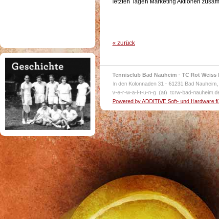
letzten Tagen Marketing Aktionen zusa
« zurück
Tennisclub Bad Nauheim · TC Rot Weiss 
In den Kolonnaden 31
·
61231 Bad Nauheim,
v-e-r-w-a-l-t-u-n-g (at) tcrw-bad-nauheim.
Powered by ADDITIVE Soft- und Hardware f