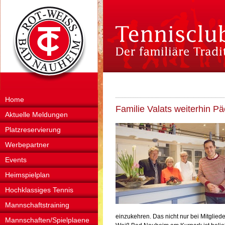
Home
Familie Valats weiterhin P
Aktuelle Meldungen
Platzreservierung
Werbepartner
Events
Heimspielplan
Hochklassiges Tennis
Mannschaftstraining
einzukehren. Das nicht nur bei Mitglied
Mannschaften/Spielplaene