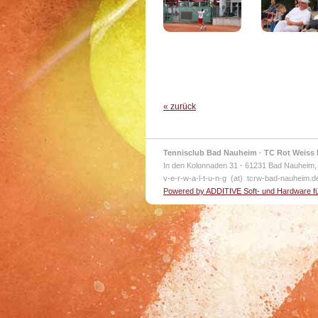
« zurück
Tennisclub Bad Nauheim · TC Rot Weiss 
In den Kolonnaden 31
·
61231 Bad Nauheim,
v-e-r-w-a-l-t-u-n-g (at) tcrw-bad-nauheim.
Powered by ADDITIVE Soft- und Hardware f