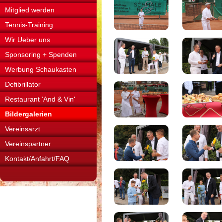
Mitglied werden
Tennis-Training
Wir Ueber uns
Sponsoring + Spenden
Werbung Schaukasten
Defibrillator
Restaurant 'And & Vin'
Bildergalerien
Vereinsarzt
Vereinspartner
Kontakt/Anfahrt/FAQ