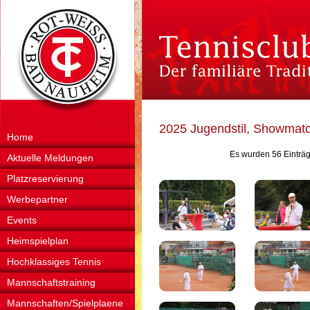
2025 Jugendstil, Showmat
Home
Es wurden 56 Einträg
Aktuelle Meldungen
Platzreservierung
Werbepartner
Events
Heimspielplan
Hochklassiges Tennis
Mannschaftstraining
Mannschaften/Spielplaene