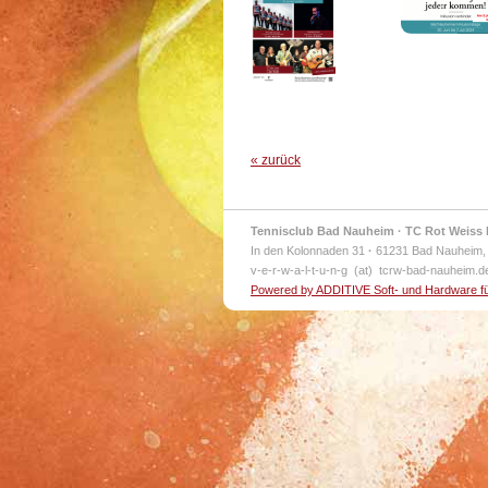
« zurück
Tennisclub Bad Nauheim · TC Rot Weiss 
In den Kolonnaden 31
·
61231 Bad Nauheim,
v-e-r-w-a-l-t-u-n-g (at) tcrw-bad-nauheim.
Powered by ADDITIVE Soft- und Hardware f