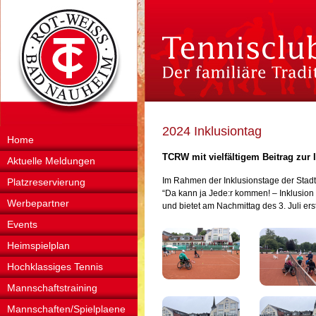
2024 Inklusiontag
Home
TCRW mit vielfältigem Beitrag zur 
Aktuelle Meldungen
Im Rahmen der Inklusionstage der Stadt
Platzreservierung
“Da kann ja Jede:r kommen! – Inklusio
Werbepartner
und bietet am Nachmittag des 3. Juli e
Events
Heimspielplan
Hochklassiges Tennis
Mannschaftstraining
Mannschaften/Spielplaene