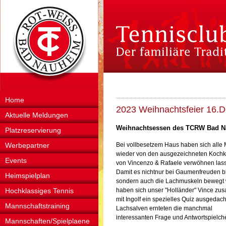
Home
2023 Weihnachtsfeier 16.
Aktuelle Meldungen
Weihnachtsessen des TCRW Bad 
Platzreservierung
Werbepartner
Bei vollbesetzem Haus haben sich alle 
wieder von den ausgezeichneten Koch
Events
von Vincenzo & Rafaele verwöhnen las
Damit es nichtnur bei Gaumenfreuden bl
Heimspielplan
sondern auch die Lachmuskeln bewegt
Hochklassiges Tennis
haben sich unser "Holländer" Vince z
mit Ingolf ein spezielles Quiz ausgedach
Mannschaftstraining
Lachsalven ernteten die manchmal
interessanten Frage und Antwortspielch
Mannschaften/Spielplaene