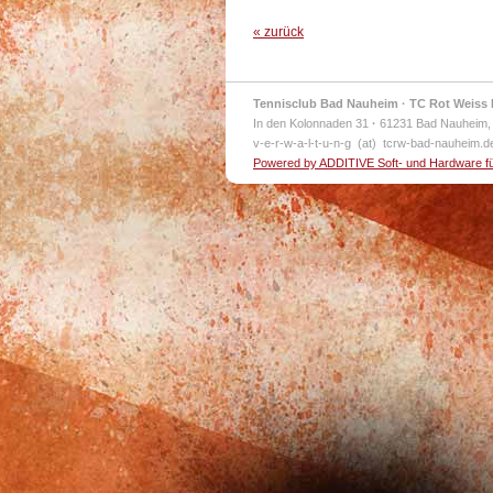
« zurück
Tennisclub Bad Nauheim · TC Rot Weiss 
In den Kolonnaden 31
·
61231 Bad Nauheim,
v-e-r-w-a-l-t-u-n-g (at) tcrw-bad-nauheim.
Powered by ADDITIVE Soft- und Hardware f