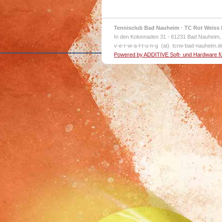
Tennisclub Bad Nauheim · TC Rot Weiss 
In den Kolonnaden 31
·
61231 Bad Nauheim,
v-e-r-w-a-l-t-u-n-g (at) tcrw-bad-nauheim.
Powered by ADDITIVE Soft- und Hardware f