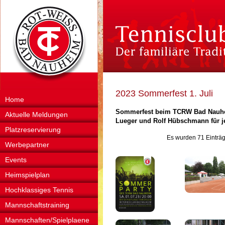
2023 Sommerfest 1. Juli
Home
Sommerfest beim TCRW Bad Nauhe
Aktuelle Meldungen
Lueger und Rolf Hübschmann für je
Platzreservierung
Es wurden 71 Einträg
Werbepartner
Events
Heimspielplan
Hochklassiges Tennis
Mannschaftstraining
Mannschaften/Spielplaene