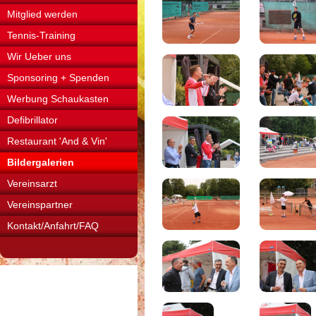
Mitglied werden
Tennis-Training
Wir Ueber uns
Sponsoring + Spenden
Werbung Schaukasten
Defibrillator
Restaurant 'And & Vin'
Bildergalerien
Vereinsarzt
Vereinspartner
Kontakt/Anfahrt/FAQ